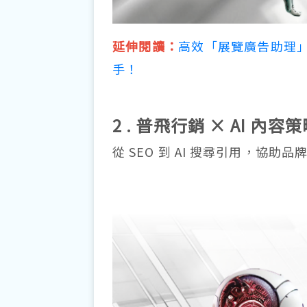
延伸閱讀：
高效「展覽廣告助理
手！
2 . 普飛行銷 × AI 內容
從 SEO 到 AI 搜尋引用，協