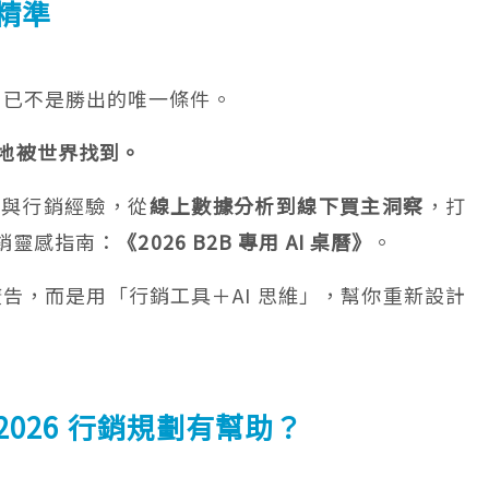
更精準
早已不是勝出的唯一條件。
地被世界找到。
覽與行銷經驗，從
線上數據分析到線下買主洞察
，打
行銷靈感指南：
《2026 B2B 專用 AI 桌曆》
。
告，而是用「行銷工具＋AI 思維」，幫你重新設計
026 行銷規劃有幫助？