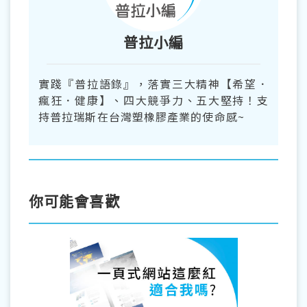
普拉小編
實踐『普拉語錄』，落實三大精神【希望．
瘋狂．健康】、四大競爭力、五大堅持！支
持普拉瑞斯在台灣塑橡膠產業的使命感~
你可能會喜歡