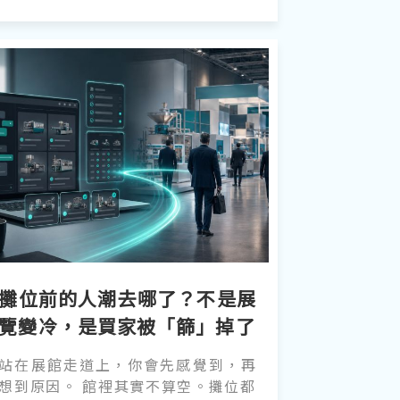
攤位前的人潮去哪了？不是展
覽變冷，是買家被「篩」掉了
站在展館走道上，你會先感覺到，再
想到原因。 館裡其實不算空。攤位都