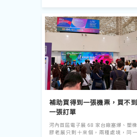
補助買得到一張機票，買不
一張訂單
河內首屆電子展 68 家台廠塞爆、塑
膠老展只剩十來個，兩種處境，同