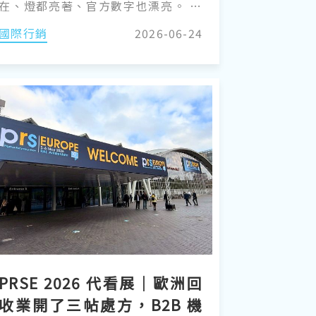
在、燈都亮著、官方數字也漂亮。 但
走道少了以前那種摩肩擦踵的擁擠，
國際行銷
2026-06-24
攤位前停下腳步的人變少了，那種
「全世界買家都湧進來」的熱度，淡
了。 收攤後與幾位資深參展商交換意
見，最常聽到的一句話是：「人是有
來，但不像以前。」 作為少數會親赴
現場的 B2B 製造機械產業媒體，這種
「體感」是我們最在意的線索，因為
它不會出現在任何一份官方新聞稿
裡。
PRSE 2026 代看展｜歐洲回
收業開了三帖處方，B2B 機