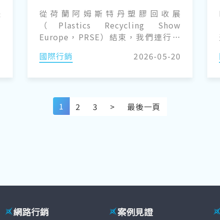
到了現場才知道是兩個世界
是
從荷蘭阿姆斯特丹塑膠回收展
高
（Plastics Recycling Show
飆
Europe，PRSE）結束，我們連行李
6
都還來不及拆，5 月 7 日清晨便直奔
0
國際行銷
2026-05-20
前
德國杜塞道夫，趕上國際包裝機械暨
月
材料大展 interpack 2026 開展首
i
日。 對 PRM 來說，這趟行程有點不
國
一樣。過去我們的展會採訪主力，多
1
2
3
>
最後一頁
塑
半集中在橡塑膠機械這條線：K 展、
產
CHINAPLAS、NPE，以及台北國際橡
誰
塑膠展。至於包裝後段加工領域，過
在
去較熟悉的則是台北包裝展與上海
swop（今年正式升級為 interpack
china）。 這次受到 Messe
Düsseldorf 大會正式邀請，以記者身
份採訪 interpack，算是 PRM 團隊第
一次真正踏進全球包裝產業的「主
網路行銷
案例見證
場」。而因為參與的是大會記者專