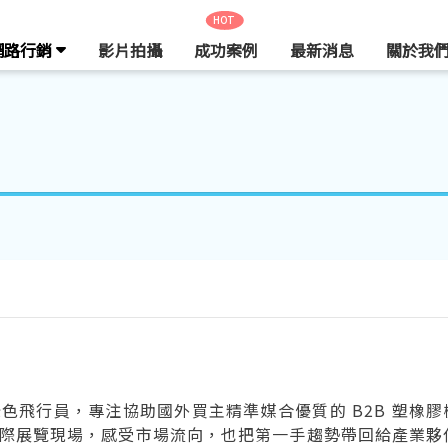
HOT
網路行銷
影片拍攝
成功案例
最新消息
關於我
，綠色飛行員，專注協助國外買主精準媒合優質的 B2B 塑橡
際展覽現場，感受市場流向，也把第一手趨勢帶回給產業夥