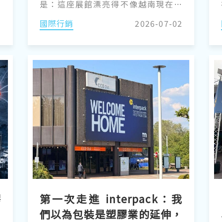
是：這座展館漂亮得不像越南現在有
的樣子。屋頂的線條很美，場地佈局
2
國際行銷
2026-07-02
完善，這次只開放兩個展廳，聽現場
廠商說，這次大廳的面積就比舊展館
大約增加五成。但走出館，方圓內連
一間餐廳都還沒有。 這畫面湊在​​一
起，其實就是 PRM 團隊今天在第 14
屆越南河內國際塑橡膠工業展
（HanoiPlas 2026）上看到的整個北
越市場的縮影：一個還沒長好、但正
在快速長出來的地方。
膠
第一次走進 interpack：我
們以為包裝是塑膠業的延伸，