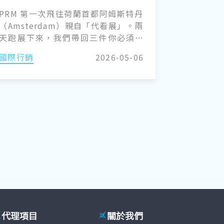
械產業定位在哪？
PRM 第一次飛往荷蘭首都阿姆斯特丹
（Amsterdam）親自「代看展」。兩
天跑展下來，我們帶回三件你必須知
道的事。
國際行銷
2026-05-06
代理項目
關於我們