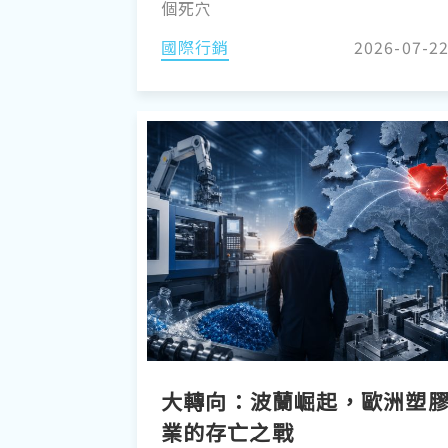
個死穴
國際行銷
2026-07-2
大轉向：波蘭崛起，歐洲塑
業的存亡之戰