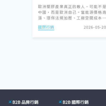
歐洲塑膠產業真正的敵人，可能不
中國，而是歐洲自己。當能源價格
漲、環保法規加壓、工廠空間成本
升，再加上地緣政治持續碎裂，202
國際行銷
2026-05-2
年的歐洲製造業，正被迫進入一場
所未有的「生存模式」。而今年五
於波蘭凱爾采展覽中心（Targ
Kielce）登場的 2026 第 30 屆波蘭
際塑橡膠展 PLASTPOL 已經不只是
橡膠產業的年度展覽，更像是一場
業壓力測試。誰能撐過這波轉型？
又會被高成本時代淘汰？答案，正
東歐浮現。
B2B 品牌行銷
B2B 國際行銷