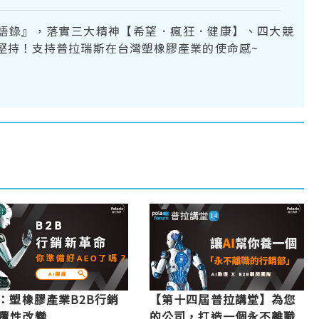
語錄』，落實三大精神【希望．瘋狂．健康】、四大競
堅持！支持普拉瑞斯在台灣塑橡膠產業的使命感~
O：塑橡膠產業B2B行銷
【第十四屆普拉講堂】為您
覆性改變
的公司，打造一個永不離職