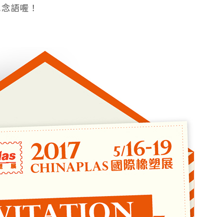
紀念語喔！