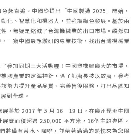
中日急起直追。中國從提出「中國製造 2025」開始，
自動化、智慧化和機器人，並強調綠色發展。基於兩
複性，無疑是縮減了台灣機械業的出口市場。縱然如
中，一窺中國最想鑽研的專業技術，找出台灣機械業
商可別忘了參加同期三大活動喔！中國塑橡膠廣大的市場，
塑橡膠產業的定海神針，除了師夷長技以致夷，參考
應該努力提升產品品質、完善售後服務，打出品牌知
拓展到全球。
塑膠展將於 2017 年 5 月 16─19 日，在廣州琵洲中國
覽面積超過 250,000 平方米，16個主題專區。
1，我們將備有茶水、咖啡，並帶著滿滿的熱忱來為您服