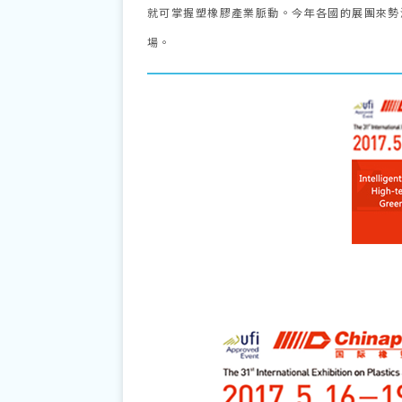
就可掌握塑橡膠產業脈動。今年各國的展團來勢
場。