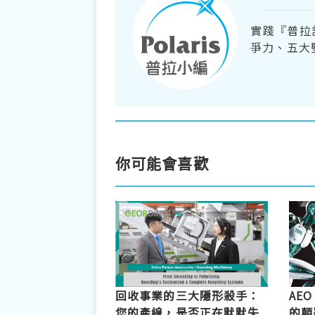
實踐『普拉
爭力、五大
你可能會喜歡
回收事業的三大隱形殺手：
AE
您的產線，是否正在默默失
的顛