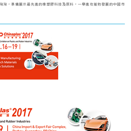
洶洶，準備展示最先進的橡塑膠科技及原料，一舉進攻蓬勃發展的中國市