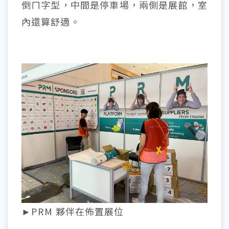
倒ㄇ字型，中間是停車場，兩側是展館，室
內還算舒適。
►PRM 夥伴在佈置展位