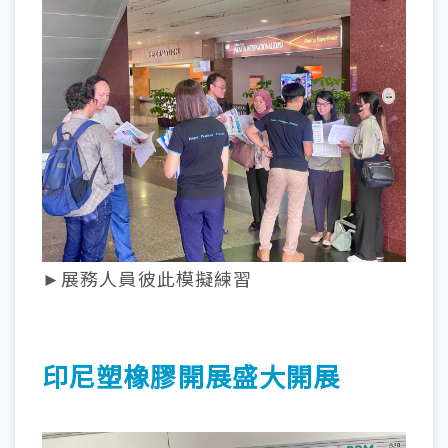
►展務人員彼此模擬練習
印尼塑橡膠開展盛大開展