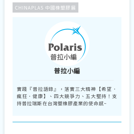
CHINAPLAS 中國橡塑膠展
普拉小編
實踐『普拉語錄』，落實三大精神【希望．
瘋狂．健康】、四大競爭力、五大堅持！支
持普拉瑞斯在台灣塑橡膠產業的使命感~