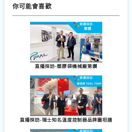
你可能會喜歡
直播採訪-塑膠袋機械廠第讚
直播採訪-瑞士知名溫度控制器品牌圖坦譜