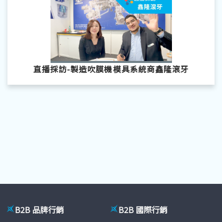
直播採訪-製造吹膜機模具系統商鑫隆滾牙
B2B 品牌行銷
B2B 國際行銷