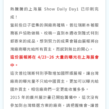
熱騰騰的上海展 Show Daily Day1‭ ‬已印刷完
成！
當前些日子密集的與廠商確稿，普拉瑞斯本著服
務客戶協助做稿、校稿一直到本週收到雅式特別
郵寄來的成品，想到努力的成果會藉由展報將台
灣廠商曝光給所有買主，而感到無比的開心。
這份展報將在 4/23~26 大量的曝光在上海展會
中。
這次普拉瑞斯特別爭取增加國際版展報，讓台灣
廠商的曝光量不只給中國買主，更加可以曝光給
國外買主，相信廠商們一定更能收獲多多。
2015 年的廣州展計畫已開始籌備中，這次沒有
參加到台灣精選方案的廠商，請把握機會~讓普