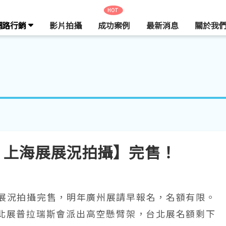
HOT
網路行銷
影片拍攝
成功案例
最新消息
關於我
014 上海展展況拍攝】完售！
橡塑膠展展況拍攝完售，明年廣州展請早報名，名額有限。
北展普拉瑞斯會派出高空懸臂架，台北展名額剩下