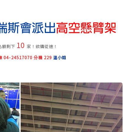
10
名額剩下
家！欲購從速！
04-24517070 分機 229
温小姐