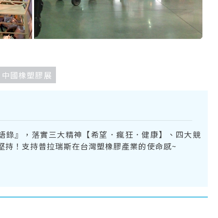
AS 中國橡塑膠展
語錄』，落實三大精神【希望．瘋狂．健康】、四大競
堅持！支持普拉瑞斯在台灣塑橡膠產業的使命感~