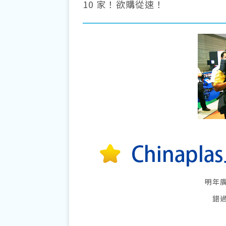
10 家！欲購從速！
明年
錯