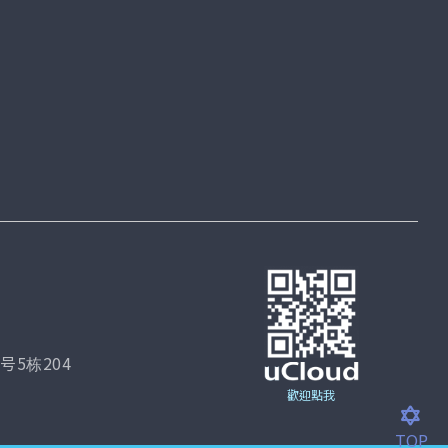
5栋204
歡迎點我
TOP