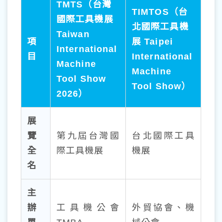
TMTS（台灣
TIMTOS（台
國際工具機展
北國際工具機
Taiwan
項
展 Taipei
International
目
International
Machine
Machine
Tool Show
Tool Show）
2026）
展
覽
第九屆台灣國
台北國際工具
全
際工具機展
機展
名
主
辦
工具機公會
外貿協會、機