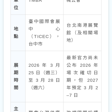
單
TMBA
械公會
位
臺中國際會展
台北南港展覽
地
中心
館（及相關場
點
（TICEC），
地）
台中市
最新官方尚未
展
2026 年 3 月
公布 2026 年
期
25 日（週三）
場次確切日
時
至 3 月 28 日
期，但 2027
間
（週六）
年預定 3 月 2
–7 日
主