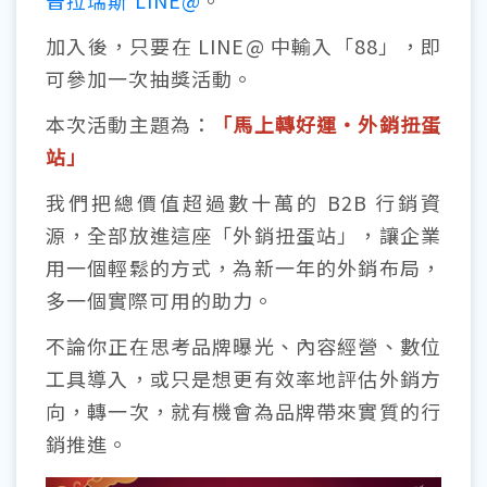
普拉瑞斯 LINE@
。
加入後，只要在 LINE@ 中輸入「88」，即
可參加一次抽獎活動。
本次活動主題為：
「馬上轉好運・外銷扭蛋
站」
我們把總價值超過數十萬的 B2B 行銷資
源，全部放進這座「外銷扭蛋站」，讓企業
用一個輕鬆的方式，為新一年的外銷布局，
多一個實際可用的助力。
不論你正在思考品牌曝光、內容經營、數位
工具導入，或只是想更有效率地評估外銷方
向，轉一次，就有機會為品牌帶來實質的行
銷推進。