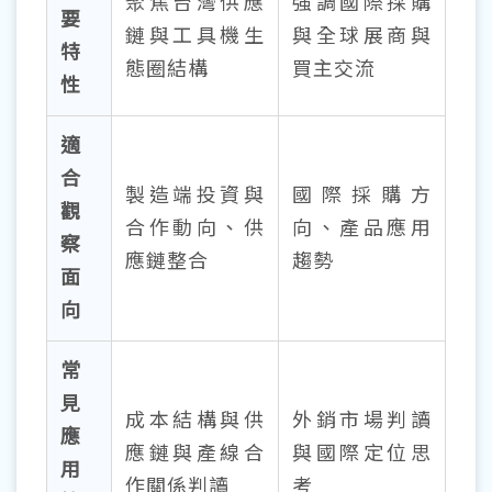
聚焦台灣供應
強調國際採購
要
鏈與工具機生
與全球展商與
特
態圈結構
買主交流
性
適
合
製造端投資與
國際採購方
觀
合作動向、供
向、產品應用
察
應鏈整合
趨勢
面
向
常
見
成本結構與供
外銷市場判讀
應
應鏈與產線合
與國際定位思
用
作關係判讀
考