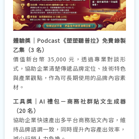
體驗獎｜Podcast《塑塑聽普拉》免費錄製
乙集（3 名）
價值新台幣 35,000 元，透過專業對談形
式，協助企業清楚傳遞品牌定位、技術特色
與產業觀點，作為可長期使用的品牌內容素
材。
工具獎｜AI 禮包－商務社群貼文生成器
（20 名）
協助企業快速產出多平台商務貼文內容，維
持品牌語調一致，同時提升內容產出效率，
減少行銷人力負擔。