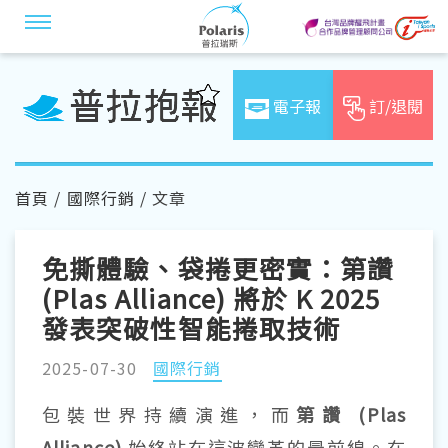
電子報
訂/退閱
首頁
/
國際行銷
/ 文章
免撕體驗、袋捲更密實：第讚
(Plas Alliance) 將於 K 2025
發表突破性智能捲取技術
2025-07-30
國際行銷
包裝世界持續演進，而
第讚 (Plas
Alliance)
始終站在這波變革的最前線。在