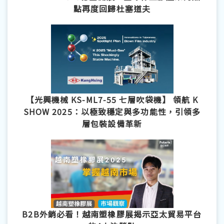
點再度回歸杜塞道夫
【光興機械 KS‑ML7‑55 七層吹袋機】 領航 K
SHOW 2025：以極致穩定與多功能性，引領多
層包裝設備革新
B2B外銷必看！越南塑橡膠展揭示亞太貿易平台