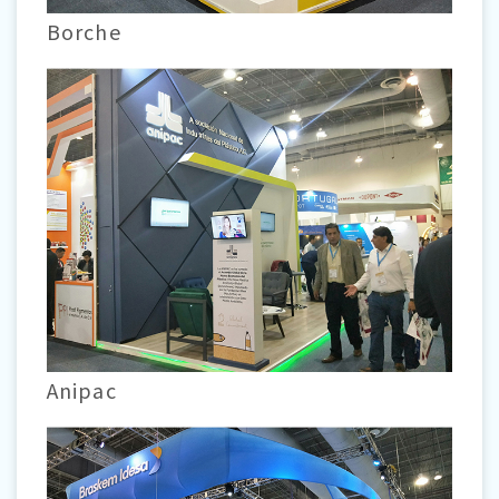
Borche
Anipac