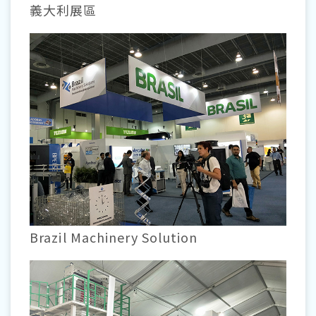
義大利展區
Brazil Machinery Solution