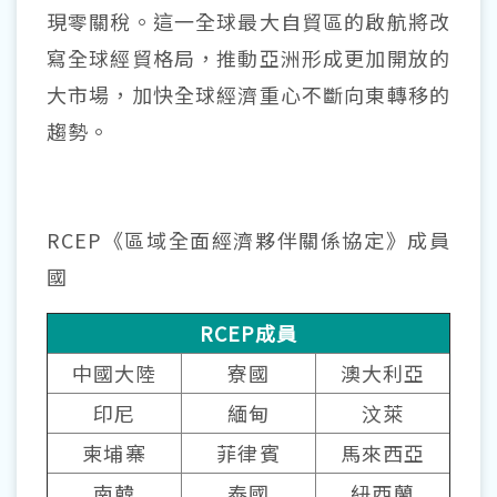
現零關稅。這一全球最大自貿區的啟航將改
寫全球經貿格局，推動亞洲形成更加開放的
大市場，加快全球經濟重心不斷向東轉移的
趨勢。
RCEP《區域全面經濟夥伴關係協定》成員
國
RCEP成員
中國大陸
寮國
澳大利亞
印尼
緬甸
汶萊
柬埔寨
菲律賓
馬來西亞
南韓
泰國
紐西蘭