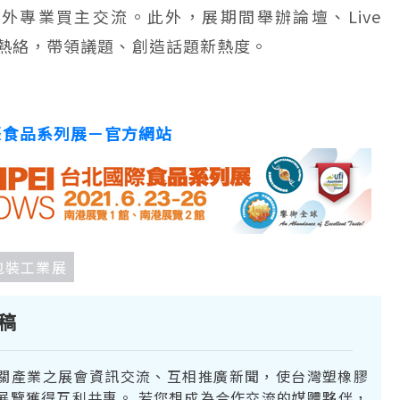
外專業買主交流。此外，展期間舉辦論壇、Live
氣熱絡，帶領議題、創造話題新熱度。
際食品系列展－官方網站
國際包裝工業展
稿
關產業之展會資訊交流、互相推廣新聞，使台灣塑橡膠
展覽獲得互利共惠。 若您想成為合作交流的媒體夥伴，