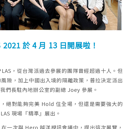
 2021
於 4 月 13 日開展啦！
APLAS，從台灣派過去參展的團隊曾經超過十人。但
的風險，加上中國出入境的隔離政策，普拉決定派出
和我們長駐內地辦公室的副總 Joey 參展。
驗豐富，絕對能夠完美 Hold 住全場，但還是需要強大的
PLAS 現場『精準』展出。
在一次與 Hero 越洋視訊會議中，提出這次展覽，