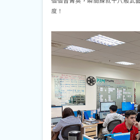
個個皆菁英，瞬間練就十八般武
度！