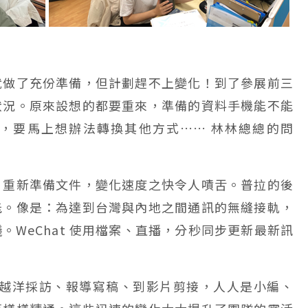
就做了充份準備，但計劃趕不上變化！到了參展前三
狀況。原來設想的都要重來，準備的資料手機能不能
，要馬上想辦法轉換其他方式…… 林林總總的問
、重新準備文件，變化速度之快令人嘖舌。普拉的後
能。像是：為達到台灣與內地之間通訊的無縫接軌，
。WeChat 使用檔案、直播，分秒同步更新最新訊
從越洋採訪、報導寫稿、到影片剪接，人人是小編、