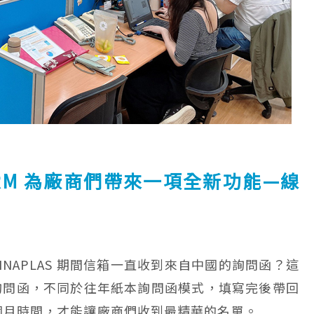
1，PRM 為廠商們帶來一項全新功能—線
INAPLAS 期間信箱一直收到來自中國的詢問函？這
詢問函，不同於往年紙本詢問函模式，填寫完後帶回
 個月時間，才能讓廠商們收到最精華的名單。