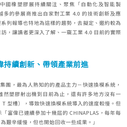
2017 中國橡塑膠展持續關注、聚焦「自動化及智能製
多的參展商推出自家對工業 4.0 的技術創新及應
報系列報導也特地為這樣的趨勢，去擬定、邀約較為
訪，讓讀者更深入了解、一窺工業 4.0 目前的實際
偉持續創新、帶領產業前進
科技集團，最為人熟知的的產品主力－快速換模系統，
雖然塑膠射出機到目前為止，還有許多地方沒有一
 T 型槽），導致快速換模系統導入的速度較慢。但
富偉已連續參加十幾屆的 CHINAPLAS，每年每
較為艱辛緩慢，但也開始回收一些成果。」