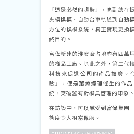
「這是必然的趨勢」，高副總在
夾模換模、自動台車軌道到自動
方位的換模系統，真正實現更換
終目的。
富偉新建的淮安廠占地約有四萬
的樣品工廠。除此之外，第二代
科技來促進公司的產品推廣。
驗」，便是蕭總經理催生的作品
統，突破舊有對模具管理的印象
在訪談中，可以感受到富偉集團
態度令人相當佩服。
CHINAPLAS 中國橡塑膠展