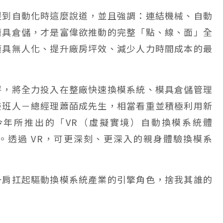
提到自動化時這麼說道，並且強調：連結機械、自動
模具倉儲，才是富偉欲推動的完整「點、線、面」全
模具無人化、提升廠房坪效、減少人力時間成本的最
坪，將全力投入在整廠快速換模系統、模具倉儲管理
接班人－總經理蕭皕成先生，相當看重並積極利用新
今年所推出的「VR（虛擬實境）自動換模系統體
。透過 VR，可更深刻、更深入的親身體驗換模系
。
一肩扛起驅動換模系統產業的引擎角色，捨我其誰的