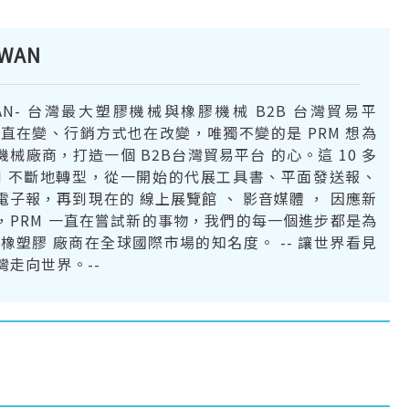
IWAN
IWAN- 台灣最大塑膠機械與橡膠機械 B2B 台灣貿易平
一直在變、行銷方式也在改變，唯獨不變的是 PRM 想為
械廠商，打造一個 B2B台灣貿易平台 的心。這 10 多
RM 不斷地轉型，從一開始的代展工具書、平面發送報、
電子報，再到現在的 線上展覽館 、 影音媒體 ， 因應新
，PRM 一直在嘗試新的事物，我們的每一個進步都是為
 橡塑膠 廠商在全球國際市場的知名度。 -- 讓世界看見
灣走向世界。--