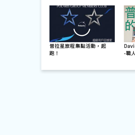
普拉星旅程集點活動，起
Dav
跑！
-職