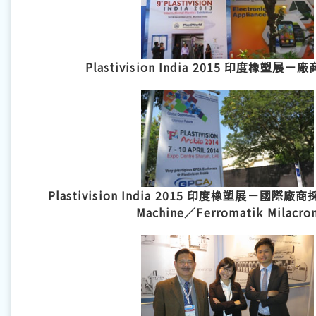
Plastivision India 2015 印度橡塑展
Plastivision India 2015 印度橡塑展－國際廠商
Machine／Ferromatik Milacro