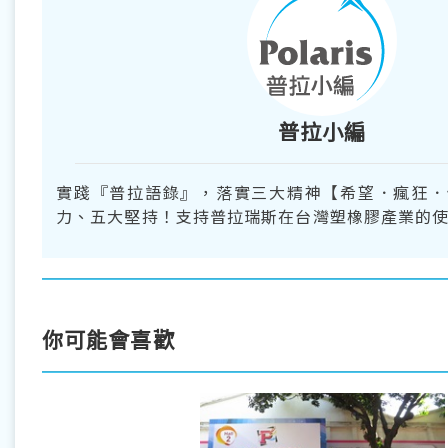
普拉小編
實踐『普拉語錄』，落實三大精神【希望．瘋狂．
力、五大堅持！支持普拉瑞斯在台灣塑橡膠產業的使
你可能會喜歡