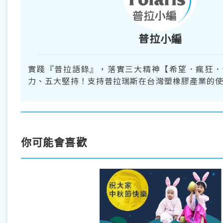
普拉小編
實踐『普拉語錄』，落實三大精神【希望．瘋狂．
力、五大堅持！支持普拉瑞斯在台灣塑橡膠產業的使
你可能會喜歡