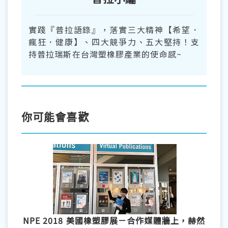
實踐『普拉語錄』，落實三大精神【希望．
瘋狂．健康】、四大競爭力、五大堅持！支
持普拉瑞斯在台灣塑橡膠產業的使命感~
你可能會喜歡
NPE 2018 美國橡塑膠展－合作媒體牆上，赫然