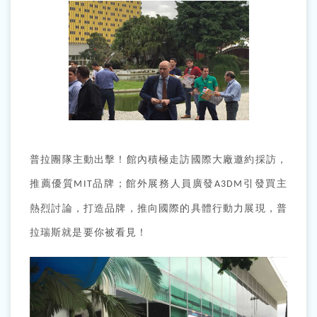
普拉團隊主動出擊！館內積極走訪國際大廠邀約採訪，
推薦優質
品牌；館外展務人員廣發
引發買主
MIT
A3DM
熱烈討論，打造品牌，推向國際的具體行動力展現，普
拉瑞斯就是要你被看見！