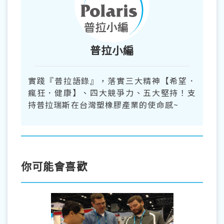
普拉小編
實踐『普拉語錄』，落實三大精神【希望．
瘋狂．健康】、四大競爭力、五大堅持！支
持普拉瑞斯在台灣塑橡膠產業的使命感~
你可能會喜歡