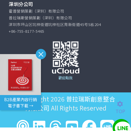
深圳分公司
霍普營銷策劃（深圳）有限公司
普拉瑞斯營銷策劃（深圳）有限公司
深圳市坪山区坑梓街道坑梓社区育新街道45号5栋204
+86-755-8177-5465
歡迎點我
©Copyright 2026
普拉瑞斯創意整合
B2B產業內容行銷
電子書下載 →
有限公司
All Rights Reserved
TOP