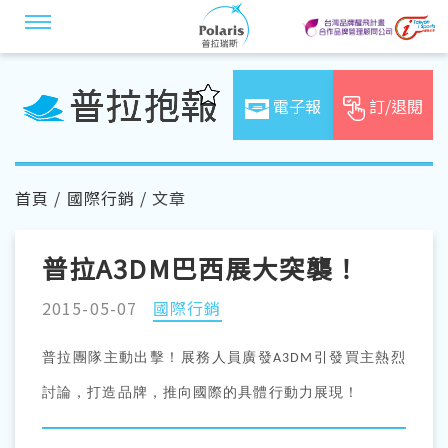
電子報
訂/退閱
首頁
/
國際行銷
/ 文章
普拉A3DM巴西展大突襲！
2015-05-07
國際行銷
普拉團隊主動出擊！
展務人員廣發
引發買主熱烈
A3DM
討論，打造品牌，推向國際的具體行動力展現！