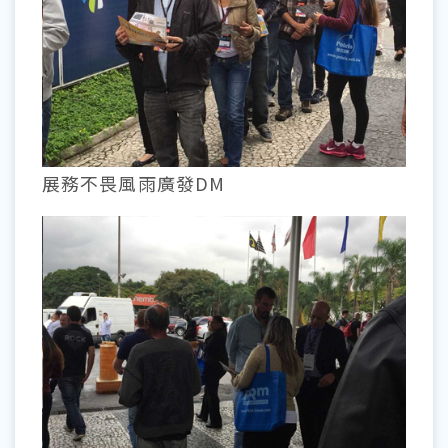
展務不畏風雨廣發DM