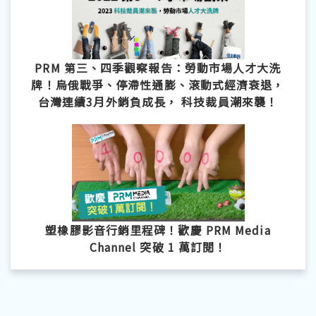
PRM 第三、四季觀察報告：勞動市場人才大洗
牌！烏俄戰爭、停滯性通膨、滾動式經濟衰退，
台灣連續3月外銷負成長， 科技裁員潮來襲！
塑橡膠影音行銷里程碑！歡慶 PRM Media
Channel 突破 1 萬訂閱！