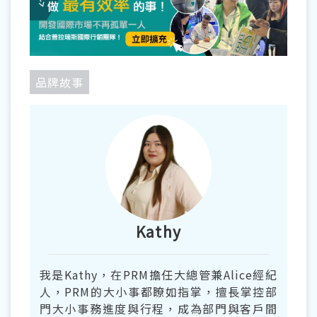
力成本
延伸閱讀：
塑膠回收的幕後功臣，久鼎機械
以客製化能力成為客戶信賴的優秀製造商
品牌故事
延伸閱讀：
從石化材料到日新月異的再生生
質材料，振法以紮實的押出技術幫助客戶實
現創新
Kathy
我是Kathy，在PRM擔任大總管兼Alice經紀
人，PRM的大小事都瞭如指掌，擅長掌控部
門大小事務進度與行程，成為部門與客戶間