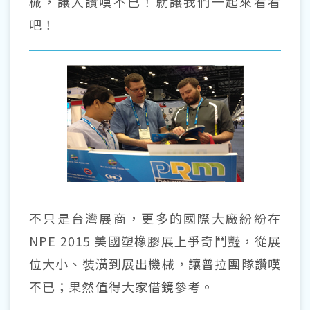
械，讓人讚嘆不已！就讓我們一起來看看
吧！
不只是台灣展商，更多的國際大廠紛紛在
NPE 2015 美國塑橡膠展上爭奇鬥豔，從展
位大小、裝潢到展出機械，讓普拉團隊讚嘆
不已；果然值得大家借鏡參考。