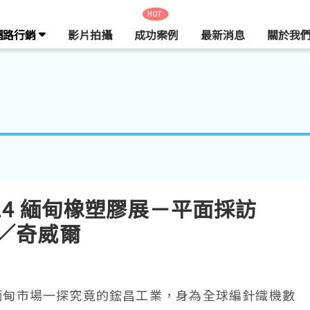
HOT
網路行銷
影片拍攝
成功案例
最新消息
關於我
 2014 緬甸橡塑膠展－平面採訪
統／奇威爾
緬甸市場一探究竟的鋐昌工業，身為全球編針織機數