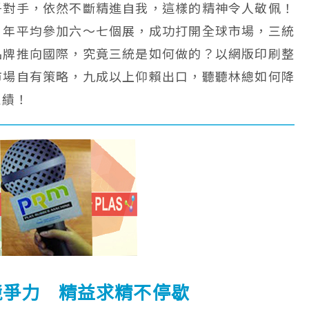
爭對手，依然不斷精進自我，這樣的精神令人敬佩！
，年平均參加六～七個展，成功打開全球市場，三統
品牌推向國際，究竟三統是如何做的？以網版印刷整
市場自有策略，九成以上仰賴出口，聽聽林總如何降
佳績！
競爭力 精益求精不停歇