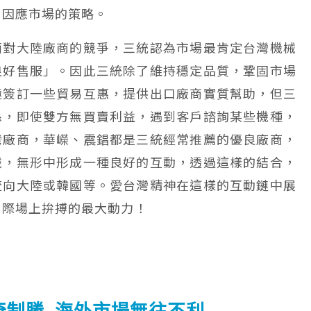
套因應市場的策略。
面對大陸廠商的競爭，三統認為市場最肯定台灣機械
良好售服」。因此三統除了維持穩定品質，鞏固市場
極簽訂一些貿易互惠，提供出口廠商實質幫助，但三
係，即使雙方無買賣利益，遇到客戶諮詢某些機種，
灣廠商，華嶸、震錩都是三統經常推薦的優良廠商，
械，無形中形成一種良好的互動，透過這樣的結合，
流向大陸或韓國等。愛台灣精神在這樣的互動鏈中展
國際場上拚搏的最大動力！
奇制勝 海外市場無往不利