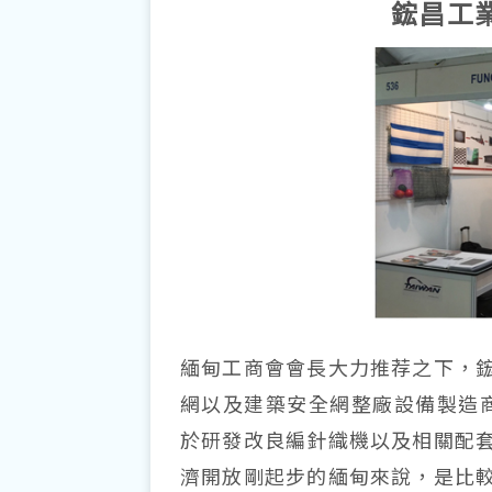
鋐昌工
緬甸工商會會長大力推荐之下，
網以及建築安全網整廠設備製造商。
於研發改良編針織機以及相關配
濟開放剛起步的緬甸來說，是比