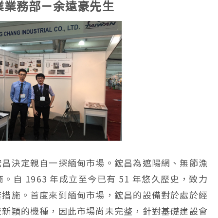
業業務部－余遠豪先生
鋐昌決定親自一探緬甸市場。鋐昌為遮陽網、無節漁
自 1963 年成立至今已有 51 年悠久歷史，致力
套措施。首度來到緬甸市場，鋐昌的設備對於處於經
較新穎的機種，因此市場尚未完整，針對基礎建設會