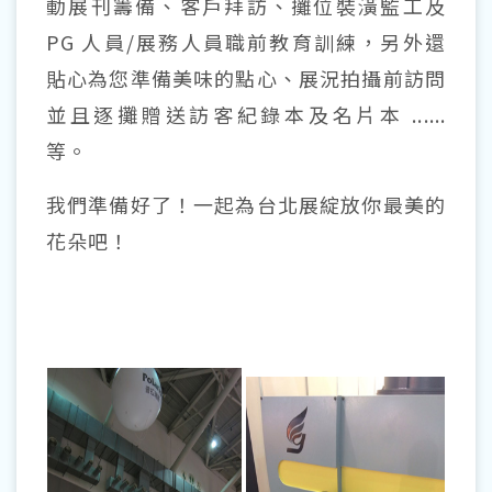
動展刊籌備、客戶拜訪、攤位裝潢監工及
PG 人員/展務人員職前教育訓練，另外還
貼心為您準備美味的點心、展況拍攝前訪問
並且逐攤贈送訪客紀錄本及名片本 ......
等。
我們準備好了！一起為台北展綻放你最美的
花朵吧！