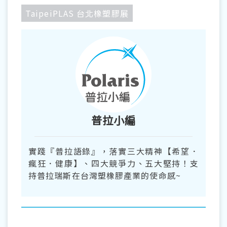
TaipeiPLAS 台北橡塑膠展
普拉小編
實踐『普拉語錄』，落實三大精神【希望．
瘋狂．健康】、四大競爭力、五大堅持！支
持普拉瑞斯在台灣塑橡膠產業的使命感~