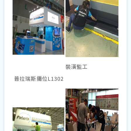
裝潢監工
普拉瑞斯攤位L1302