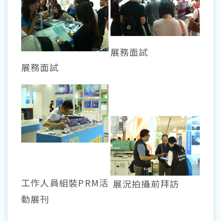
展務面試
展務面試
工作人員組裝PRM活
展況拍攝前拜訪
動展刊