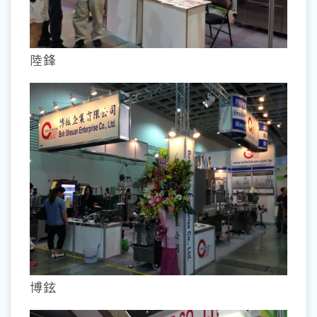
陸鋒
博鉉