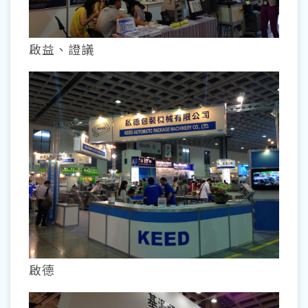
啟益、證議
啟德