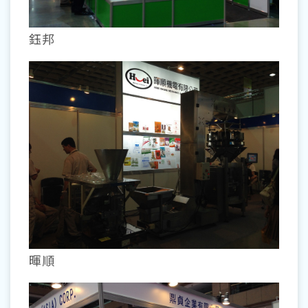
鈺邦
暉順