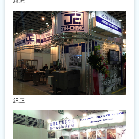
致沅
紀正