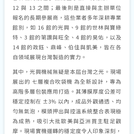
12 與 13 之間；最後則是直接與主辦單位
報名的長期參展商，這些業者多年深耕專業
館別，如 16 館的光興、9 館的世林與寶綠
特、3 館的第讚與旺全、4 館的昊佑，以及
14 館的政鈺、鼎峰、伯佳與凱美，皆在各
自領域展現台灣製造的實力。
其中，光興機械無疑是本屆台灣之光。現場
展出的
七層複合吹袋機
為全新設計，專為
高階多層包裝應用打造。其薄膜厚度公差可
穩定控制在
±3%
以內，成品外觀通透、均
勻無氣泡，模頭押出與控溫系統整合表現極
為成熟，吸引大批歐美與亞洲買主駐足觀
摩。現場實機運轉的穩定度令人印象深刻，