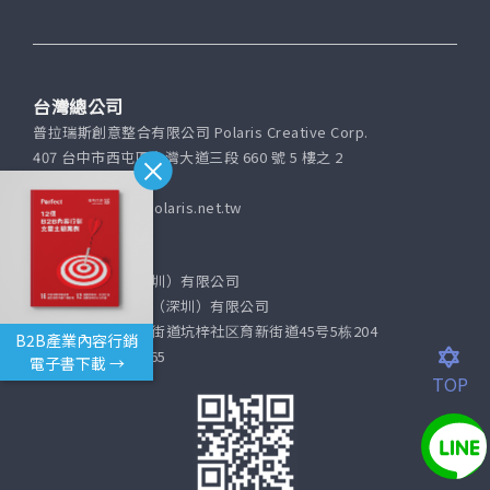
台灣總公司
普拉瑞斯創意整合有限公司 Polaris Creative Corp.
407 台中市西屯區台灣大道三段 660 號 5 樓之 2
(04)2451-7070
Email: service@polaris.net.tw
深圳分公司
霍普營銷策劃（深圳）有限公司
普拉瑞斯營銷策劃（深圳）有限公司
深圳市坪山区坑梓街道坑梓社区育新街道45号5栋204
B2B產業內容行銷
+86-755-8177-5465
電子書下載 →
TOP