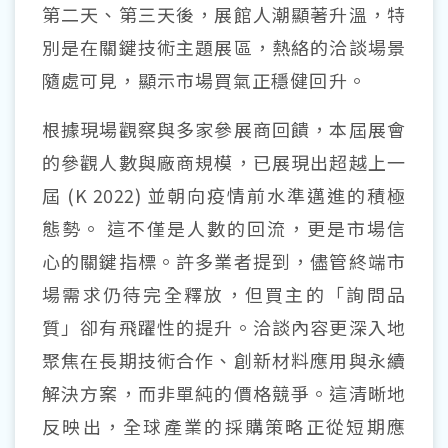
第二天、第三天後，展館人潮顯著升溫，特
別是在關鍵技術主題展區，熱絡的洽談場景
隨處可見，顯示市場買氣正穩健回升。
根據現場觀察與多家參展商回饋，本屆展會
的參觀人數與廠商規模，已展現出超越上一
屆
(K 2022)
並朝向疫情前水準邁進的積極
態勢。
這不僅是人數的回流，更是市場信
心的關鍵指標。許多業者提到，儘管終端市
場需求仍待完全釋放，但買主的「詢問品
質」卻有飛躍性的提升。洽談內容更深入地
聚焦在長期技術合作、創新材料應用與永續
解決方案，而非單純的價格競爭。這清晰地
反映出，全球產業的採購策略正從短期應