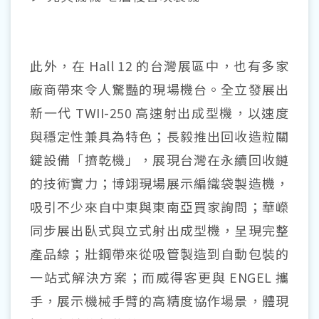
此外，在
Hall 12
的台灣展區中，也有多家
廠商帶來令人驚豔的現場機台。全立發展出
新一代
TWII-250
高速射出成型機，以速度
與穩定性兼具為特色；長毅推出回收造粒關
鍵設備「擠乾機」，展現台灣在永續回收鏈
的技術實力；博翊現場展示編織袋製造機，
吸引不少來自中東與東南亞買家詢問；華嶸
同步展出臥式與立式射出成型機，呈現完整
產品線；壯鋼帶來從吸管製造到自動包裝的
一站式解決方案；而威得客更與
ENGEL
攜
手，展示機械手臂的高精度協作場景，體現