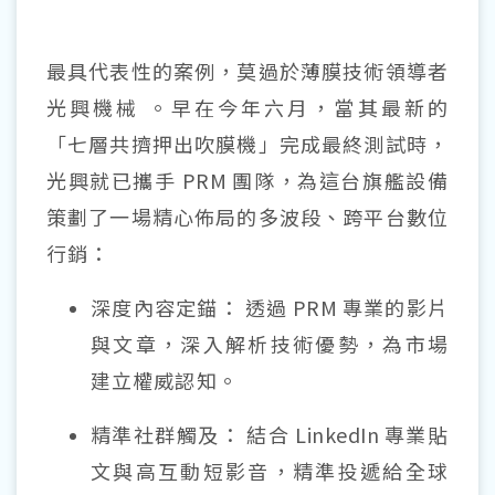
最具代表性的案例，莫過於薄膜技術領導者
光興機械 。早在今年六月，當其最新的
「七層共擠押出吹膜機」完成最終測試時，
光興就已攜手
PRM
團隊，為這台旗艦設備
策劃了一場精心佈局的多波段、跨平台數位
行銷：
深度內容定錨：
透過
PRM
專業的影片
與文章，深入解析技術優勢，為市場
建立權威認知。
精準社群觸及：
結合
LinkedIn
專業貼
文與高互動短影音，精準投遞給全球