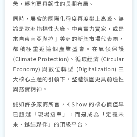
急，轉向更具韌性的長期布局。
同時，展會的國際化程度再度攀上高峰。無
論是歐洲指標性大廠、中東實力買家，或是
來自東南亞與拉丁美洲的新興市場代表團，
都積極重返這個產業盛會。在氣候保護
(Climate Protection)
、循環經濟
(Circular
Economy)
與數位轉型
(Digitalization)
三
大核心主題的引領下，整體氛圍更具前瞻性
與務實精神。
誠如許多廠商所言，K Show 的核心價值早
已超越「現場接單」，而是成為「定義未
來、鏈結夥伴」的頂級平台。