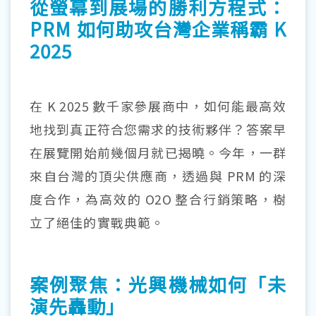
從螢幕到展場的勝利方程式：
PRM 如何助攻台灣企業稱霸 K
2025
在
K 2025
數千家參展商中，如何能最高效
地找到真正符合您需求的技術夥伴？答案早
在展覽開始前幾個月就已揭曉。今年，一群
來自台灣的頂尖供應商，透過與
PRM
的深
度合作，為高效的
O2O
整合行銷策略，樹
立了絕佳的實戰典範。
案例聚焦：光興機械如何「未
演先轟動」