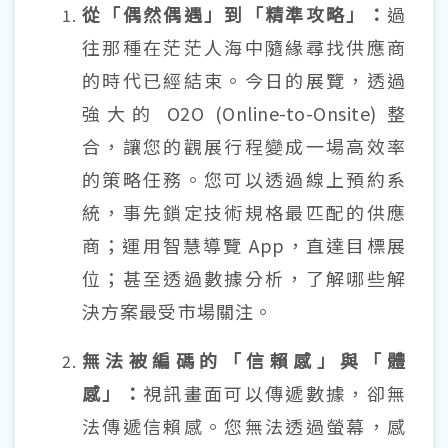
從「偶然偶遇」到「精準攻略」：
過
往那種在茫茫人海中隨緣尋找供應商
的時代已經結束。今日的展覽，透過
強大的
O2O (Online-to-Onsite)
整
合，讓您的觀展行程變成一場高效率
的策略任務。您可以透過線上預約系
統，事先鎖定技術規格最匹配的供應
商；運用智慧導覽
App
，直達目標展
位；甚至透過數據分析，了解哪些解
決方案最受市場關注。
無法被編碼的「信賴感」與「體
感」：
視訊畫面可以傳遞數據，卻無
法傳遞信賴感。您無法透過螢幕，感