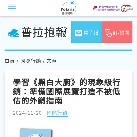
電子報
訂/退閱
首頁
/
國際行銷
/ 文章
學習《黑白大廚》的現象級行
銷：準備國際展覽打造不被低
估的外銷指南
2024-11-20
國際行銷