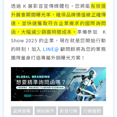
透過 K 展影音宣傳媒體包，您將能
有效提
升展會期間曝光率，確保品牌價值被正確傳
達，並快速獲取符合企業需求的國際詢問
函，大幅減少篩選時間成本。
準備參加 K
Show 2025 的企業，現在就是您開始行動
的時刻！加入
LINE@
顧問群將為您的業務
團隊量身打造專屬外銷曝光方案！
品牌策略
網站製作
影音行銷
行銷趨勢