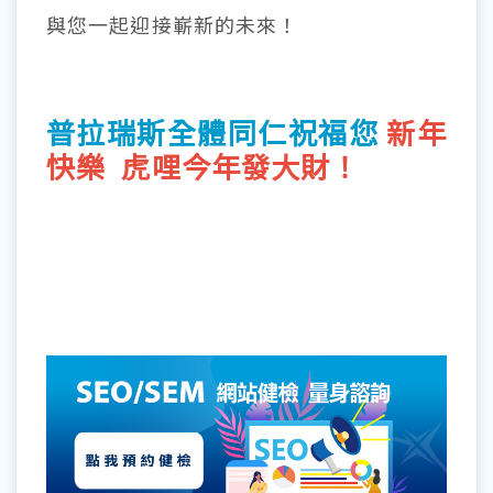
與您一起迎接嶄新的未來！
普拉瑞斯全體同仁祝福您
新年
快樂 虎哩今年發大財！