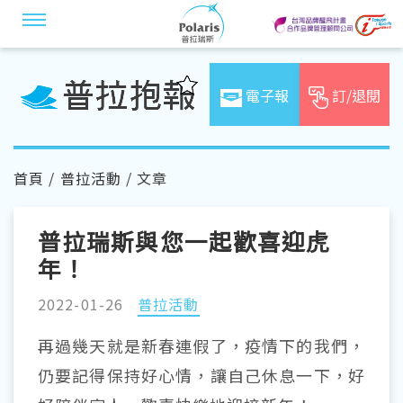
電子報
訂/退閱
首頁
/
普拉活動
/ 文章
普拉瑞斯與您一起歡喜迎虎
年！
2022-01-26
普拉活動
再過幾天就是新春連假了，疫情下的我們，
仍要記得保持好心情，讓自己休息一下，好