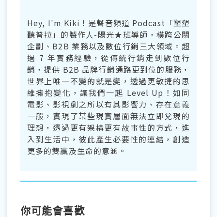
Hey, I'm Kiki！是聲音頻道 Podcast「塑塑
聽普拉」的製作人-陽光★班導師，橫跨公關
企劃、B2B 業務以及數位行銷三大領域。超
過 7 年實務經驗，從傳統行銷走到數位行
銷，提供 B2B 品牌行銷通路更到位的服務，
世界上唯一不變的就是變，透過更敏捷的思
維擁抱變化，讓我們一起 Level Up！如同
電影、影視劇之所以有其影響力、存在意義
一般，實現了某些現實層面無法立即兌現的
理想，透過更有架構更有故事性的方式，進
入到生活中，彼此產生必要性的連結，創造
更多的雙贏及生命的意涵。
你可能會喜歡