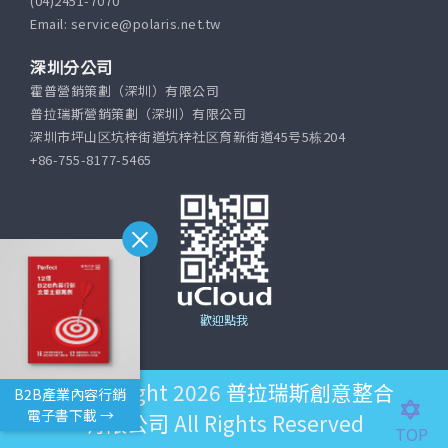
(04)2451-7070
Email: service@polaris.net.tw
深圳分公司
霍普營銷策劃（深圳）有限公司
普拉瑞斯營銷策劃（深圳）有限公司
深圳市坪山区坑梓街道坑梓社区育新街道45号5栋204
+86-755-8177-5465
歡迎點我
©Copyright 2026
普拉瑞斯創意整合
B2B產業內容行銷
電子書下載 →
有限公司
All Rights Reserved
TOP