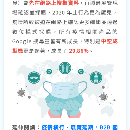
員）會
先在網路上搜集資料
，再透過展覽現
場確認並採購，2020 年此行為更為顯見，
疫情所致被迫在網路上確認更多細節並透過
數位模式採購，所有疫情相關產品的
Google 搜尋量皆有所成長，特別是
中空成
型機
更是顯著，成長了
29.86%
。
延伸閱讀：
疫情橫行、展覽延期，B2B 國