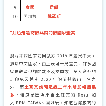
9
泰國
伊朗
10
孟加拉
俄羅斯
*紅色是造訪數與詢問數國家差異
搜尋來源國家訪問數跟 2019 年差異不大，
排除中文國家，由上表可一見差異，許多國
家是觀望但詢問數不及訪問數，令人意外的
是印尼及越南 2020 年詢問數跌出十名之
外，而
土耳其詢問是近⼆年來增加幅度最
多
，難道是因為來自土耳其的 Resul 加
⼊
PRM-TAIWAN
團隊後，知道台灣廠商的