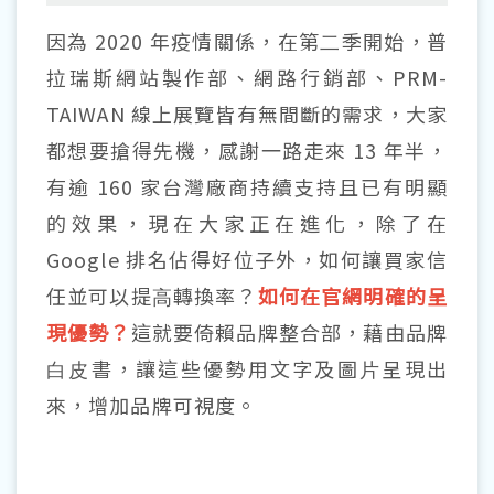
因為 2020 年疫情關係，在第⼆季開始，普
拉瑞斯
網站製作部
、
網路行銷部
、
PRM-
TAIWAN 線上展覽
皆有無間斷的需求，大家
都想要搶得先機，感謝⼀路走來 13 年半，
有逾 160 家台灣廠商持續支持且已有明顯
的效果，現在大家正在進化，除了在
Google 排名佔得好位子外，如何讓買家信
任並可以提⾼轉換率？
如何在官網明確的呈
現優勢？
這就要倚賴
品牌整合部
，藉由品牌
⽩⽪書，讓這些優勢⽤⽂字及圖⽚呈現出
來，增加品牌可視度。