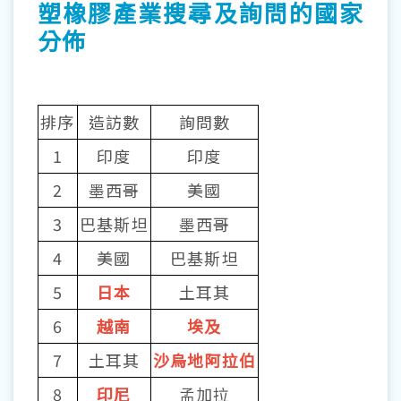
塑橡膠產業搜尋及詢問的國家
分佈
排序
造訪數
詢問數
1
印度
印度
2
墨西哥
美國
3
巴基斯坦
墨西哥
4
美國
巴基斯坦
5
日本
土耳其
6
越南
埃及
7
土耳其
沙烏地阿拉伯
8
印尼
孟加拉