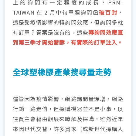
上的詢問有⼀定程度的成長，
PRM-
TAIWAN
在 2 月中旬單週詢問函
破百封
，
這是受疫情影響的轉詢問效應，但詢問多就
有訂單？答案是沒有的，這些
轉詢問效應直
到第三季才開始發酵，有實際的訂單注入。
全球塑橡膠產業搜尋量走勢
儘管因為疫情影響，網路詢問量爆增，網路
行銷一路走俏，但採購機器並不是小事，以
往買主會藉由觀展來瞭解及採購，雖然近年
來因世代交替，許多買家（或新世代採購人