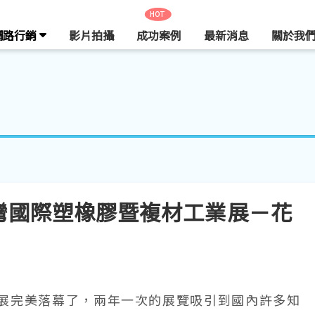
HOT
網路行銷
影片拍攝
成功案例
最新消息
關於我
9 臺灣國際塑橡膠暨複材工業展－花
暨複材展完美落幕了，兩年一次的展覽吸引到國內許多知