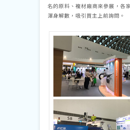
名的原料、複材廠商來參展，各
渾身解數，吸引買主上前詢問。