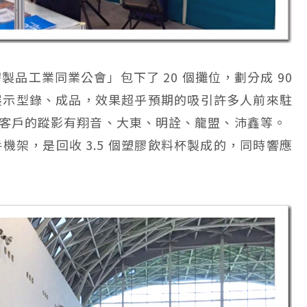
品工業同業公會」包下了 20 個攤位，劃分成 90
展示型錄、成品，效果超乎預期的吸引許多人前來駐
M 客戶的蹤影有翔音、大東、明詮、龍盟、沛鑫等。
機架，是回收 3.5 個塑膠飲料杯製成的，同時響應