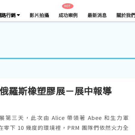
HOT
網路行銷
影片拍攝
成功案例
最新消息
關於我
 2019 俄羅斯橡塑膠展－展中報導
A 開展第三天，此次由 Alice 帶領著 Abee 和生力軍
在零下 10 幾度的環境裡，PRM 團隊們依然火力全