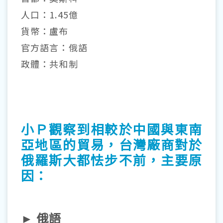
人口：1.45億
貨幣：盧布
官方語言：俄語
政體：共和制
小Ｐ觀察到相較於中國與東南
亞地區的貿易，台灣廠商對於
俄羅斯大都怯步不前，主要原
因：
► 俄語