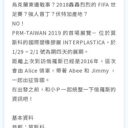
烏克蘭東邊戰事？2018轟轟烈烈的 FIFA 世
足賽？強人普丁？伏特加產地？
NO！
PRM-TAIWAN 2019 的首場展覽－ 位於莫
斯科的國際塑橡膠展 INTERPLASTICA，於
1/29 ~ 2/1 號為期四天的展期。
距離上次到訪俄羅斯已經是2016年，這次
會由 Alice 領軍，帶著 Abee 和 Jimmy ，
一起出征雪國。
在出發之前，和小Ｐ一起統整一下俄羅斯的
資訊吧！
基本資料
首都：莫斯科