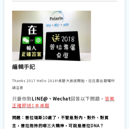
編輯手記
Thanks 2017 Hello 2018!
桌曆大放送開始
，拉拉要出題囉
!!!
請注意
只要你到
LINE@、Wechat
回答以下問題，
答案
正確即送1本桌曆
問題：普拉瑞斯10歲了，不管是對內、對外、對買
主，普拉抱持的哪三大精神，可說
是普拉DNA？