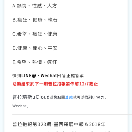
A.熱情、性感、大方
B.瘋狂、健康、執著
C.希望、瘋狂、健康
D.健康、開心、平安
E.希望、熱情、瘋狂
快到
LINE@、Wechat
回答正確答案
活動結束於下一期普拉抱報發佈前12/7截止
普拉瑞斯uCloud
趕快點開
連結
就可以找到Line@、
Wechat。
普拉抱報第323期-墨西哥展中報＆2018年