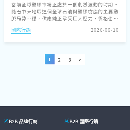
當前全球塑膠市場正處於一個劇烈波動的時期。
隨著中東地區這個全球石油與塑膠樹脂的主要動
脈局勢不穩，供應鏈正承受巨大壓力，價格也隨
之大幅波動。這場現代危機給了我們一個深刻的
國際行銷
2026-06-10
啟示：整個產業與石油的綑綁竟然如此緊密。 但
如果我告訴你，台灣成為全球「塑膠王國」的旅
程並非始於石油呢？事實上，早在島上建立第一
座煉油廠之前，台灣曾掌握全球最早大規模量產
1
2
3
>
塑膠材料，賽璐珞（Celluloid）高達 70％ 至
80％ 的供應量。考慮到台灣並不產出一滴原油，
它是如何征服世界舞台的？答案就藏在這種早於
現代合成材料、極具神祕感的有機原材料中。
B2B 品牌行銷
B2B 國際行銷