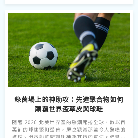
110/2026/ND-CP 號法令正式生效，延伸生產者
責任（EPR）從政策宣示變成附帶強制回收率的
法律義務。越南重要的本地樹脂供應來源停擺的
同時，法律開始管到市場上每一件塑膠包裝的去
向。 對國際買家與機械供應商來說，兩件事指向
同一個結論：越南作為低成本加工基地的時代正
在收尾，接手的是一個由法規、供應鏈壓力與自
動化需求共同定義的市場。
綠茵場上的神助攻：先進聚合物如何
顛覆世界盃草皮與球鞋
隨著 2026 北美世界盃的熱潮席捲全球，數以百
萬計的球迷緊盯螢幕，屏息觀賞那些令人驚嘆的
進球、閃電般的衝刺與神乎其技的腳法。但當鏡