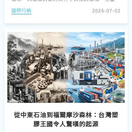
頭聚焦在超級球星身上時，業界人士卻知道一個
國際行銷
2026-07-02
秘密：真正的魔法，其實發生在他們腳下。 現代
足球早已不再只是人類體能的考驗，它更是一場
頂尖聚合物工程的展示秀。從球員奔跑的草皮到
腳上穿著的超輕量球鞋，塑橡膠產業絕對是這項
美麗運動背後的無名英雄。 讓我們深入探討這場
「地面戰」，揭開驅動本屆賽事的先進材料面
紗。
從中東石油到福爾摩沙森林：台灣塑
膠王國令人驚嘆的起源