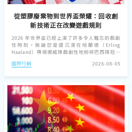
從塑膠廢棄物到世界盃榮耀：回收創
新技術正在改變遊戲規則
2026 年世界盃已經上演了許多令人難忘的戲劇
性時刻。無論您是還沉浸在哈蘭德（Erling
Haaland）帶領挪威隊戲劇性地粉碎巴西隊冠軍
夢的震撼中，還是為足球傳奇 C 羅（Cristiano
國際行銷
2026-08-05
Ronaldo）與盧卡·莫德里奇（Luka Modrić）
之間史詩般的「最後一舞（相愛相殺）」而落
淚，球場上的每一刻都堪稱歷史經典。 但對於我
們這些身處塑橡膠產業的人來說，真正的
MVP（最有價值球員）不僅僅是踢進致勝球的運
動員，更是直接編織進他們球衣中的創新塑膠回
收技術。近年來的世界盃賽事，已成為永續製造
的歷史性轉捩點。由 Nike 等產業巨頭領軍的各
大運動品牌，透過將廢棄塑膠轉化為世界級的運
動裝備，徹底重新定義了高性能運動服的製造方