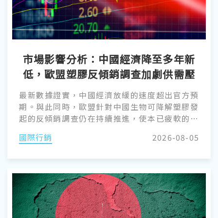
式。但一個塑膠瓶，究竟是如何變成適合世界上
最頂尖球員穿著的透氣、抗撕裂足球裝備的呢？
讓我們深入探討這股趨勢背後的技術，以及它對
全球塑膠加工業者的意義。
市場影響分析：中國經濟降至多年新
低，歐盟塑膠反傾銷調查加劇供需壓
力
最新數據證實，中國經濟放緩的速度超出官方預
期。與此同時，歐盟針對中國生物可降解塑膠發
起的反傾銷調查仍在持續推進，使本已疲軟的市
場局勢雪上加霜。 對於全球採購經理、廠長與戰
國際行銷
2026-08-05
略買家而言，歐盟監管審查、中國宏觀經濟冷卻
以及亞洲原物料價格劇烈波動的三重交織，正傳
遞出一個極為清晰的訊號：供應鏈風險管理必須
成為企業的核心戰略。