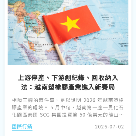
上游停產、下游創紀錄、回收納入
法：越南塑橡膠產業進入新賽局
相隔三週的兩件事，足以說明 2026 年越南塑橡
膠產業的處境。 5 月中旬，越南第一座一貫化石
化園區泰國 SCG 集團投資逾 50 億美元的龍山石
化（Long Son Petrochemicals, LSP）19 個月
國際行銷
2026-07-02
內第三度全面停產。5 月 25 日，第