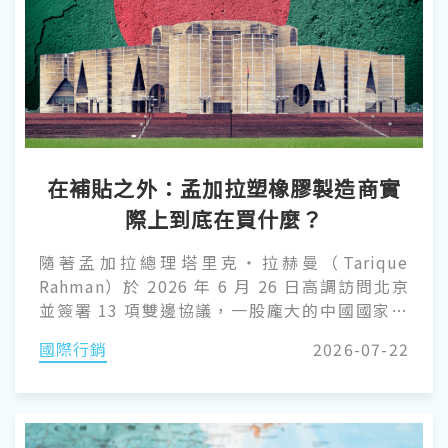
在補貼之外：孟加拉塑橡膠製造商實
際上到底在買什麼？
隨著孟加拉總理塔里克・拉赫曼（Tarique
Rahman）於 2026 年 6 月 26 日高調訪問北京
並簽署 13 項雙邊協議，一股龐大的中國國家融
資浪潮正準備重塑孟加拉的工業版圖。然而，在
國際行銷
2026-07-22
這些宏大的地緣政治頭條背後，當地的塑橡膠製
造商卻正緊盯著一個更迫切的現實：即將逼近的
2026 年「最不發達國家（LDC）」畢業大限。