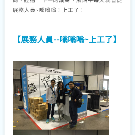
展務人員~嗡嗡嗡！上工了！
【展務人員--嗡嗡嗡~上工了】