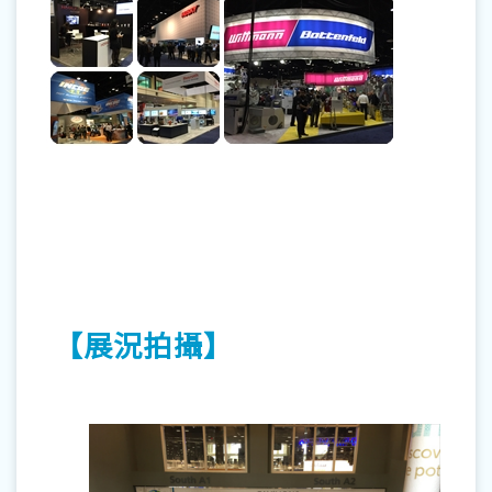
【展況拍攝】