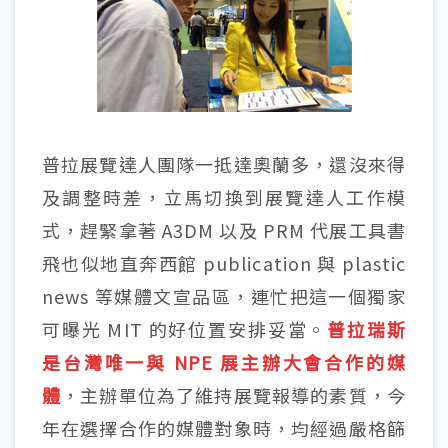
普拉展覽達人團隊一抵達奧蘭多，還沒來得
及調整時差，立馬切換到展覽達人工作模
式，趕緊拿著 A3DM 以及 PRM 代展工具書
飛也似地直奔西館 publication 與 plastic
news 等媒體文宣品區，連忙把這一個獨家
可曝光 MIT 的好位置安排妥當。
普拉瑞斯
是台灣唯一與 NPE 展主辦大會合作的媒
體
，主辦單位為了維持展覽報導的素質，今
年在選擇合作的媒體對象時，均經過嚴格篩