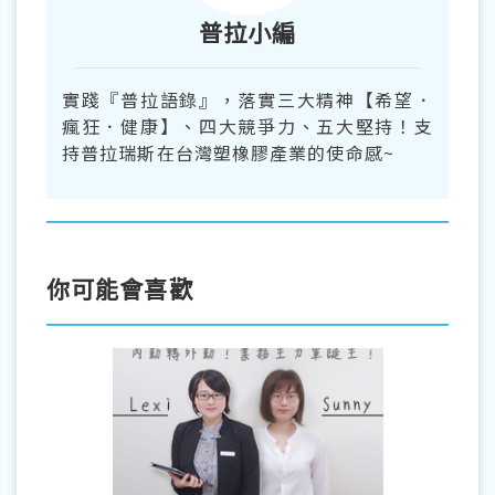
普拉小編
實踐『普拉語錄』，落實三大精神【希望．
瘋狂．健康】、四大競爭力、五大堅持！支
持普拉瑞斯在台灣塑橡膠產業的使命感~
你可能會喜歡