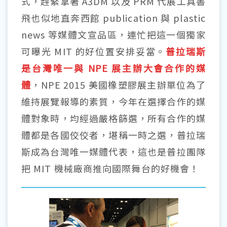
式，趕緊拿著 A3DM 以及 PRM 代展工具書
飛也似地直奔西館 publication 與 plastic
news 等媒體文宣品區，連忙把這一個獨家
可曝光 MIT 的好位置安排妥當。
普拉瑞斯
是台灣唯一與 NPE 展主辦大會合作的媒
體
，NPE 2015 美國橡塑膠展主辦單位為了
維持展覽報導的素質，今年在選擇合作的媒
體對象時，均經過嚴格篩選，所有合作的媒
體都是各國佼佼者，堪稱一時之選，普拉瑞
斯成為台灣唯一媒體代表，這也是普拉團隊
把 MIT 機械廠商推向國際舞台的好機會！