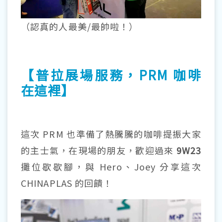
（認真的人最美/最帥啦！）
【普拉展場服務，PRM 咖啡
在這裡】
這次 PRM 也準備了熱騰騰的咖啡提振大家
的主士氣，在現場的朋友，歡迎過來
9W23
攤位歇歇腳，與 Hero、Joey 分享這次
CHINAPLAS 的回饋！