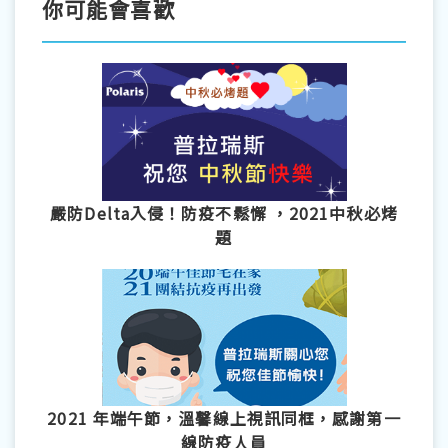
你可能會喜歡
嚴防Delta入侵！防疫不鬆懈 ，2021中秋必烤
題
2021 年端午節，溫馨線上視訊同框，感謝第一
線防疫人員