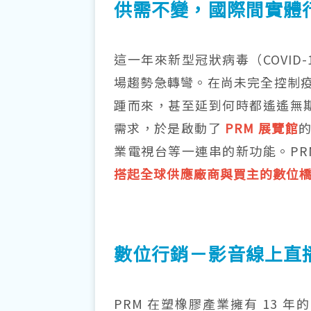
供需不變，國際間實體
這一年來新型冠狀病毒（COVI
場趨勢急轉彎。在尚未完全控制
踵而來，甚至延到何時都遙遙無期
需求，於是啟動了
PRM 展覽館
業電視台等一連串的新功能。PR
搭起全球供應廠商與買主的數位
數位行銷－影音線上直
PRM 在塑橡膠產業擁有 13 