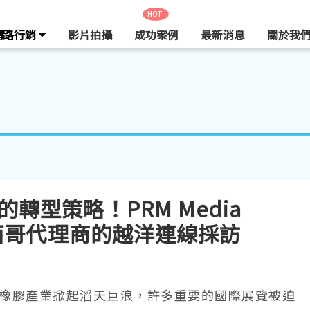
HOT
網路行銷
影片拍攝
成功案例
最新消息
關於我
轉型策略！PRM Media
天墨西哥代理商的越洋連線採訪
）在塑橡膠產業掀起滔天巨浪，許多重要的國際展覽被迫