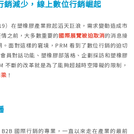
行銷減少，線上數位行銷崛起
D-19）在塑橡膠產業掀起滔天巨浪，需求變動造成市
疫情之前，大多數重要的
國際展覽被迫取消
的消息接
。面對這樣的窘境，PRM 看到了數位行銷的迫切
的會員對話功能、塑橡膠部落格、企劃採訪和塑橡膠
M 不斷的改革就是為了能夠超越時空障礙的限制，
橋梁
！
播
年的 B2B 國際行銷的專業，一直以來走在產業的最前