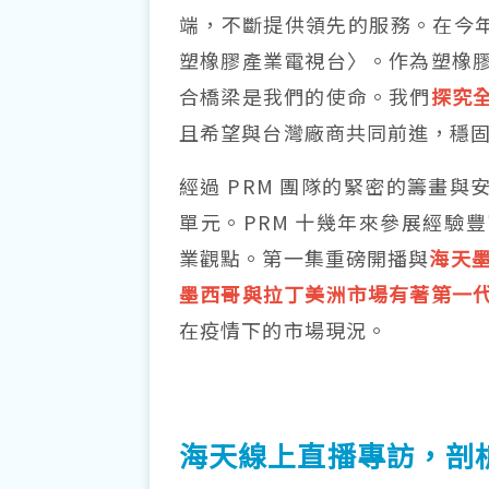
端，不斷提供領先的服務。在今年 10 
塑橡膠產業電視台〉。作為塑橡
合橋梁是我們的使命。我們
探究
且希望與台灣廠商共同前進，穩
經過 PRM 團隊的緊密的籌畫與安排
單元。PRM 十幾年來參展經驗
業觀點。第一集重磅開播與
海天墨
墨西哥與拉丁美洲市場有著第一
在疫情下的市場現況。
海天線上直播專訪，剖