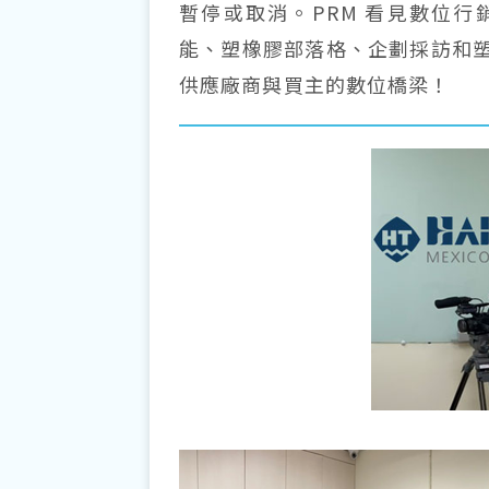
暫停或取消。PRM 看見數位行
能、塑橡膠部落格、企劃採訪和
供應廠商與買主的數位橋梁！