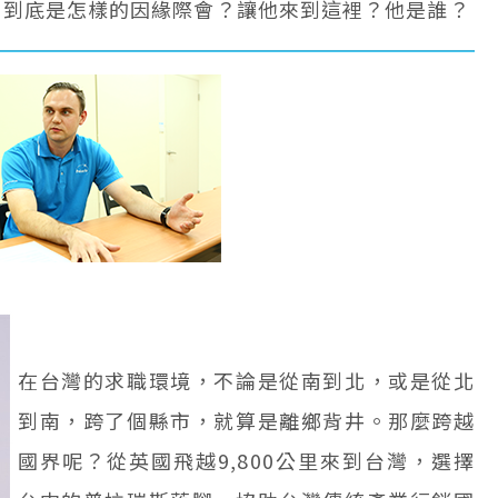
。到底是怎樣的因緣際會？讓他來到這裡？他是誰？
在台灣的求職環境，不論是從南到北，或是從北
到南，跨了個縣市，就算是離鄉背井。那麼跨越
國界呢？從英國飛越9,800公里來到台灣，選擇