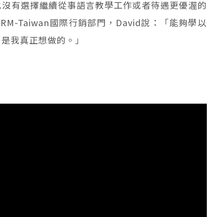
也沒有選擇繼續從事語言教學工作或者待遇更優渥的
-Taiwan國際行銷部門，David說：「能夠學以
才是我真正想做的。」