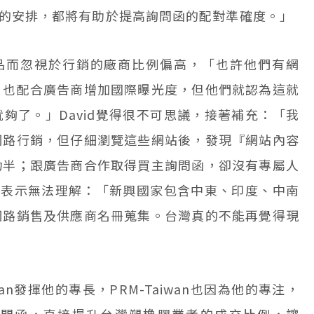
一切的安排，都將有助於提高詢問函的配對準確度。」
產品而忽視於行銷的廠商比例偏高，「也許他們有網
，也配合廣告商增加國際曝光度，但他們就認為這就
夠了。」David覺得很不可思議，接著補充：「我
網路行銷，但仔細瀏覽這些網站後，發現『網站內容
功半；跟廣告商合作取得買主詢問函，卻沒有專屬人
著頭表示無法理解：「新興國家包含中東、印度、中南
網路銷售及供應商名冊蒐集。台灣真的不能再覺得現
iwan發揮他的專長，PRM-Taiwan也因為他的專注，