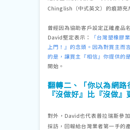
Chinglish（中式英文）的痕
曾經因為協助客戶設定正確產品
David堅定表示：
「台灣塑橡膠
上門！』的念頭。因為對買主而
的是，讓買主『相信』你提供的
開始。
翻轉二、「你以為網路
『沒做好』比『沒做』
對外，David也代表普拉瑞斯
採訪，回報給台灣業者第一手的