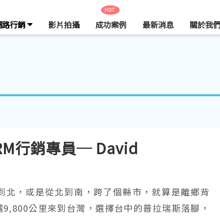
HOT
網路行銷
影片拍攝
成功案例
最新消息
關於我
行銷專員─ David
到北，或是從北到南，跨了個縣市，就算是離鄉背
9,800公里來到台灣，選擇台中的普拉瑞斯落腳，