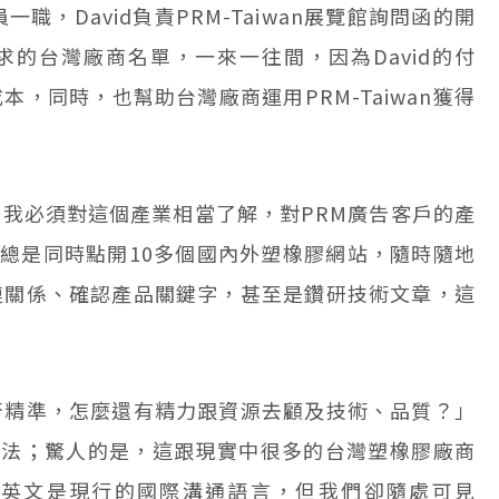
職，David負責PRM-Taiwan展覽館詢問函的開
的台灣廠商名單，一來一往間，因為David的付
，同時，也幫助台灣廠商運用PRM-Taiwan獲得
我必須對這個產業相當了解，對PRM廣告客戶的產
頁面總是同時點開10多個國內外塑橡膠網站，隨時隨地
鏈關係、確認產品關鍵字，甚至是鑽研技術文章，這
否精準，怎麼還有精力跟資源去顧及技術、品質？」
的想法；驚人的是，這跟現實中很多的台灣塑橡膠廠商
意英文是現行的國際溝通語言，但我們卻隨處可見