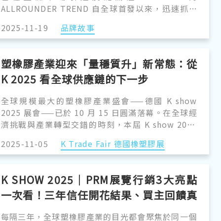
ALLROUNDER TREND 自全球首發以來，迅速抓住
了塑膠產業製造商的目光。我們很榮幸地宣布，已接
2025-11-19
品牌故事
獲來自台灣及其他東協國家客戶的首批訂單，這證明
了 ALLROUNDER TREND 不僅是一台新設備，更引
領著一場邁向智慧、永續生產的變革。
塑橡膠產業迎來「量穩質升」新常態：從
K 2025 看全球供應鏈的下一步
全球規模最大的塑橡膠產業盛會——德國 K show
2025 展會——已於 10 月 15 日圓滿落幕。在全球經
濟挑戰與產業轉型交錯的時刻，本屆 K show 2025
以「 The Power of Plastics! Green–Smart–
2025-11-05
K Trade Fair 德國橡塑膠展
Responsible 」為主軸，展現了塑橡膠產業的創新
韌性與永續決心。根據主辦單位 Messe Düsseldorf
公布的官方數據與歐美專業媒體報導， K show
K SHOW 2025｜PRM展覽行銷3大亮點
2025 不僅維持了穩定的人潮規模，更呈現出「量穩
一次看！三年信任開花結果、買主回饋真
質升」的結構變化——決策層買家比例攀升、跨洲採
購動能回溫，顯示全球市場信心正在復甦。
實揭露！
每隔三年，全球塑橡膠產業的目光都會聚焦於同一個