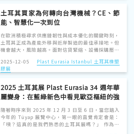
置，只為了讓國際買主真正看見真實力。 但…你心
裡是不是也曾飄過這一句： 「展覽就那幾天，結束
土耳其買家為何轉向台灣機械？CE、節
後全部歸零？」 「花了百萬打造的攤位，只有飛到
能、智慧化一次到位
現場的人看得到？」 「明明機台很強，但展後再也
沒地方曝光？」 如果你看完前面已經默默點頭，那
在歐洲積極尋求供應鏈韌性與成本優化的關鍵時刻，
這篇你一定要看下去。因為 PRM 今年推出的 2026
土耳其正成為產能外移與近岸製造的最佳承接地。但
展中採訪行銷方案，真的會把你的攤位『變成一年
機會越大，風險越高。面對信貸緊縮、設備採購壓力
365 天都在線上的國際曝光中心』。
與歐盟法規升級，如何避免投資效率低、數據連結能
2025-12-05
Plast Eurasia Istanbul 土耳其橡塑
力不足的設備，是每一位製造業決策者都正在面對的
膠展
課題。 本篇將聚焦： 為何土耳其需求正在快速轉向
智慧化設備？而台灣機械如何以“歐盟級可靠度＋更
具競爭力的成本”成為最具效益的選擇？
2025 土耳其展 Plast Eurasia 34 週年華
麗變身：在藍綠新色中看見歐亞樞紐的強
韌生命力
隨著時序來到 2025 年 12 月 3 日至 6 日，當您踏入
今年的 Tüyap 展覽中心，第一眼的直覺肯定會是：
「咦？這真的是我們熟悉的土耳其展嗎？」 作為歐
亞地區塑橡膠產業的重要展覽（Plast Eurasia