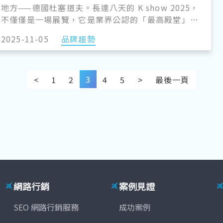
地方——德國杜塞道夫。長達八天的 K show 2025，
不僅僅是一場展覽，它是業界公認的「最高殿堂」，
是全球技術的競技場，更是世界各地買主尋找未來夥
2025-11-05
品牌趨勢
伴的終極聖地。能在這裡發出聲音已屬不易，而能在
此見證三年前播下的種子，如今已結成豐碩的合作果
實，則代表著過往的努力，交出了一張最耀眼的成績
3
單。 對 PRM 團隊而言，本屆 K show 2025 的意義
<
1
2
4
5
>
最後一頁
尤為深刻。我們在現場收穫的，不僅僅是新的商機，
更是一份份來自全球買主真實的回饋與感動。這些故
事證明了 PRM 長期堅持的 O2O（線上到線下）整合
服務，確確實實地在全球產業的最高殿堂上，開花結
果。
網路行銷
案例見證
SEO 網路行銷服務
成功案例