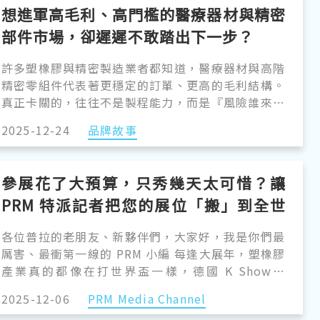
2026 年的門檻之際，2025 年 12 月發生的兩件大事
想進軍高毛利、高門檻的醫療器材與精密
暗示著風向終於變了。「漂綠（Greenwashing）」
部件市場，卻遲遲不敢踏出下一步？
的蠻荒時代即將終結；對於能夠撐過這波寒冬的業者
來說，市場前景正變得前所未有的清晰。
許多塑橡膠與精密製造業者都知道，醫療器材與高階
精密零組件代表著更穩定的訂單、更高的毛利結構。
真正卡關的，往往不是製程能力，而是『風險誰來承
擔、現場是否撐得住』這兩大問題。在邁向醫療器材
2025-12-24
品牌故事
與精密零組件的高端戰場時，硬體規格只是入場券，
真正決定你能不能接到量產單、能不能穩定交付的，
是整體生產系統的「駕馭力」。
參展花了大預算，只秀幾天太可惜？讓
ARBURG ALLROUNDER TREND 系列，正是為了這
PRM 特派記者把您的展位「搬」到全世
樣的轉型關卡而誕生。它不只提供全電動射出機的頂
尖精度，更透過 GESTICA lite 智慧控制系統，把原
界！
各位普拉的老朋友、新夥伴們，大家好，我是你們最
本只屬於資深工程師的判斷力，轉化為現場可複製、
厲害、最衝第一線的 PRM 小編 每逢大展年，塑橡膠
可控管的生產能力。
產業真的都像在打世界盃一樣，德國 K Show、
CHINAPLAS、NPE、還有各國的專業展，大家不是
2025-12-06
PRM Media Channel
在忙著把機台裝船運出去，就是在展場全力趕工佈