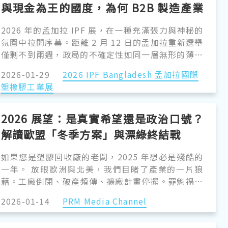
與現金為王的國度，為何 B2B 製造產業
堅持「在場」？
2026 年的孟加拉 IPF 展，在一種充滿張力與神秘的
氛圍中拉開序幕。距離 2 月 12 日的孟加拉重新選舉
僅剩不到兩週，政局的不確定性如同一層無形的薄霧
籠罩著達卡。出發前，關於當地霧霾嚴重、傳染病風
2026-01-29
2026 IPF Bangladesh 孟加拉國際
險以及社會動盪的傳聞甚囂塵上，這確實產生了篩選
塑橡膠工業展
效應，許多採取觀望態度的國際廠商選擇了缺席。然
而，當我們踏入展館，看著B2B製造產業們忙碌且堅
定的身影，我們深刻意識到：在充滿變數的環境中，
2026 展望：是真實希望還是政治口號？
「在場」本身就是最強大的商業聲明。這不僅是一場
解讀歐盟「冬季方案」與漂綠終結戰
展會，更是B2B塑橡膠產業對孟加拉市場投下的一張
信任票。而這份信任，正在第一線換回最真實的市場
如果您是塑膠回收廠的老闆，2025 年想必是殘酷的
情報與商機。
一年。 放眼歐洲與北美，我們目睹了產業的一片狼
藉。工廠倒閉、破產頻傳、擴廠計畫停擺。罪魁禍首
並非市場不再需要綠色產品，而是一個崩壞的市場機
2026-01-14
PRM Media Channel
制：充斥著廉價、品質低劣的「假綠色材料」，加上
原生塑膠價格暴跌的雙重夾擊。 但就在我們站在