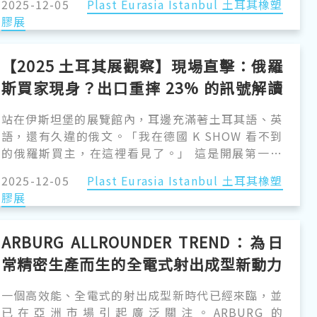
2025-12-05
Plast Eurasia Istanbul 土耳其橡塑
Istanbul），由 Tüyap 與 PAGEV（土耳其橡塑膠工
膠展
業基金會）聯手舉辦的 Plast Eurasia，在邁入第 34
屆時做出了重大改變。
【2025 土耳其展觀察】現場直擊：俄羅
斯買家現身？出口重摔 23% 的訊號解讀
與台灣廠商的雙軌突圍戰
站在伊斯坦堡的展覽館內，耳邊充滿著土耳其語、英
語，還有久違的俄文。「我在德國 K SHOW 看不到
的俄羅斯買主，在這裡看見了。」 這是開展第一天
最令人玩味的觀察。 土耳其憑藉著橫跨歐亞非的地
2025-12-05
Plast Eurasia Istanbul 土耳其橡塑
理優勢，在俄烏戰爭的裂縫中，成為了獨特的商業轉
膠展
運站。那些無法前往德國 K SHOW 的俄羅斯買家，
紛紛轉戰土耳其尋找供應商。然而，這看似蓬勃的商
機背後，卻潛藏著台灣廠商前所未有的焦慮。
ARBURG ALLROUNDER TREND：為日
常精密生產而生的全電式射出成型新動力
一個高效能、全電式的射出成型新時代已經來臨，並
已在亞洲市場引起廣泛關注。ARBURG 的