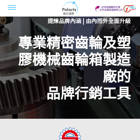
提煉品牌內涵 | 由內而外全面升級
專業精密齒輪及塑
膠機械齒輪箱製造
廠的
品牌行銷工具