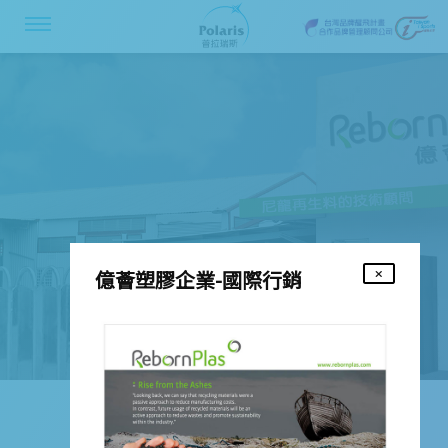
億薈塑膠企業-國際行銷