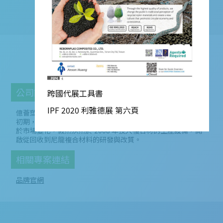
億薈塑膠
公司簡介
跨國代展工具書
IPF 2020 利雅德展 第六頁
億薈塑膠企業有限公司成立於 2003 年，座落台南市關廟區。
初期，我們單純回收尼龍下腳料製成再生基礎塑粒，而後有感
於市場變化，毅然決然於 2008 年投入複合材的生產設備，開
啟從回收到尼龍複合材料的研發與改質。
相關專案連結
品牌官網