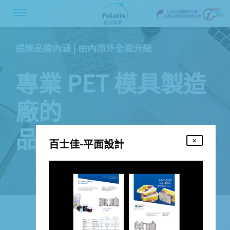
提煉品牌內涵 | 由內而外全面升級
專業 PET 模具製造
廠的
品牌行銷工具
百士佳-平面設計