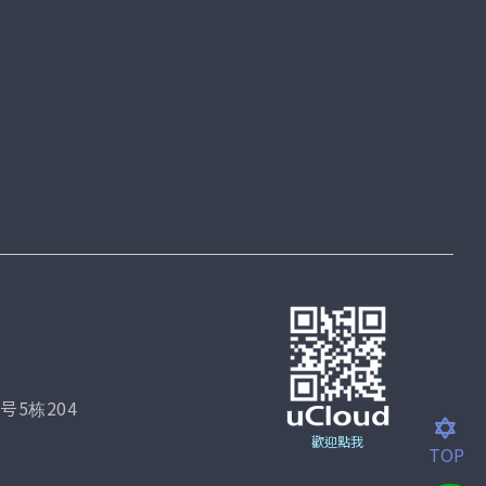
5栋204
歡迎點我
TOP