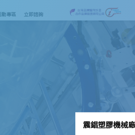
活動專區
立即諮詢
震錩塑膠機械廠