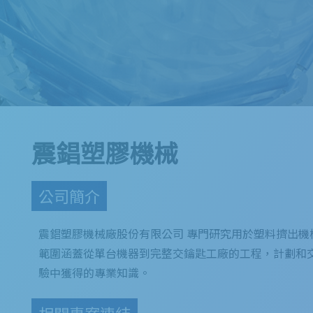
震錩塑膠機械
公司簡介
震錩塑膠機械廠股份有限公司 專門研究用於塑料擠出機
範圍涵蓋從單台機器到完整交鑰匙工廠的工程，計劃和交付
驗中獲得的專業知識。
相關專案連結