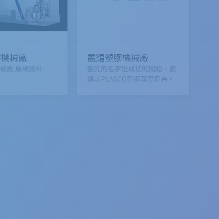
膠機械廠
震錩塑膠機械廠
械廠 展場設計
響亮的名字是成功的開始，震
錩以PLASCO重返國際舞台。