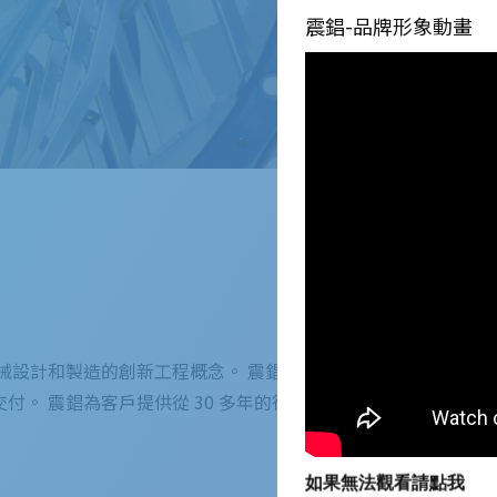
震錩-品牌形象動畫
械設計和製造的創新工程概念。 震錩的性能
。 震錩為客戶提供從 30 多年的行業經
如果無法觀看請點我