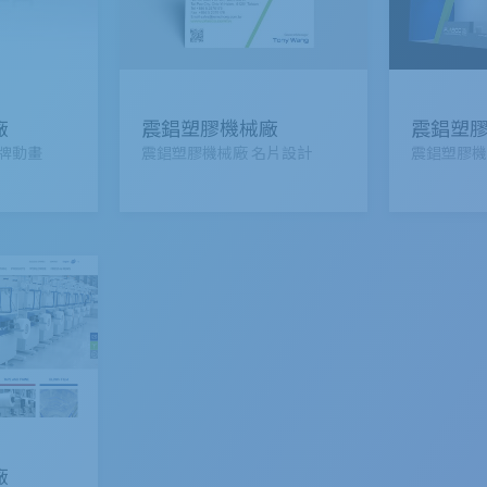
廠
震錩塑膠機械廠
震錩塑
牌動畫
震錩塑膠機械廠 名片設計
震錩塑膠機
廠