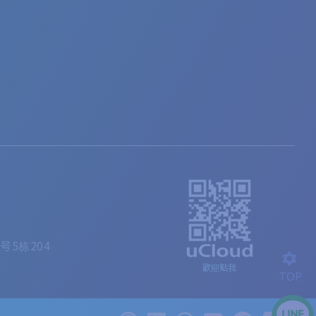
5栋204
歡迎點我
TOP