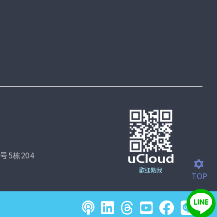
5栋204
歡迎點我
TOP