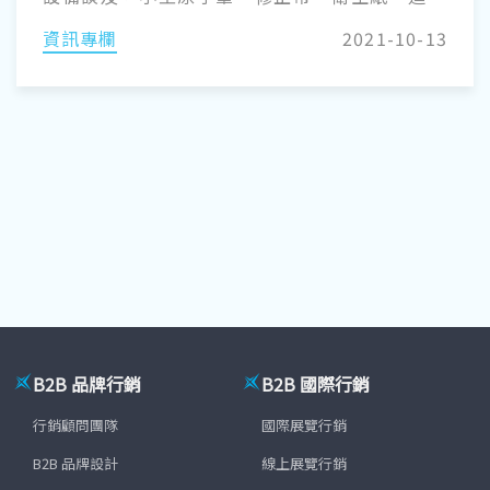
針等文具或日常用品，這些資產管理一直都是建
資訊專欄
2021-10-13
立在成本的考量上。而儲存在企業內電腦中的
「資料」屬於企業的無形資產，正因為它「無
形」，我們很難客觀界定資料的大小範圍。
B2B 品牌行銷
B2B 國際行銷
行銷顧問團隊
國際展覽行銷
B2B 品牌設計
線上展覽行銷