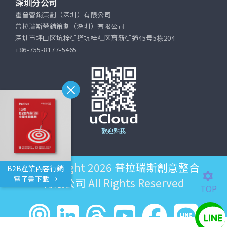
深圳分公司
霍普營銷策劃（深圳）有限公司
普拉瑞斯營銷策劃（深圳）有限公司
深圳市坪山区坑梓街道坑梓社区育新街道45号5栋204
+86-755-8177-5465
歡迎點我
©Copyright 2026
普拉瑞斯創意整合
B2B產業內容行銷
電子書下載 →
有限公司
All Rights Reserved
TOP