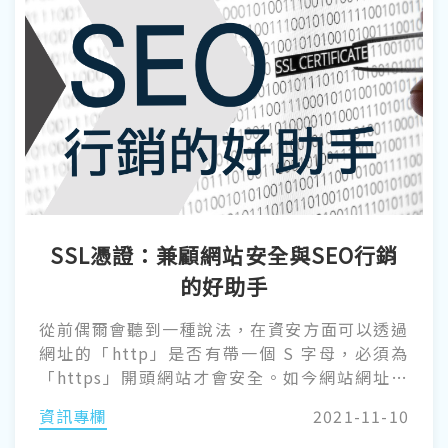
一身分的使用權。 現今已多有法律規範於網路上
包含文字、圖像、影音等表達與作為之限制，如
帳戶使用權遭到盜用，輕則個人資料外洩，數位
錢包、信用卡資料遭到盜刷；重則有心人士利用
個人帳戶身分行非法之事，可能擔負違法之連帶
責任，故須特別重視個人帳戶與密碼的管理。
SSL憑證：兼顧網站安全與SEO行銷
的好助手
從前偶爾會聽到一種說法，在資安方面可以透過
網址的「http」是否有帶一個 S 字母，必須為
「https」開頭網站才會安全。如今網站網址帶
有 https 字樣已成為常態，就像現今人人都有大
資訊專欄
2021-11-10
學的文憑，成為必備的資格之一。