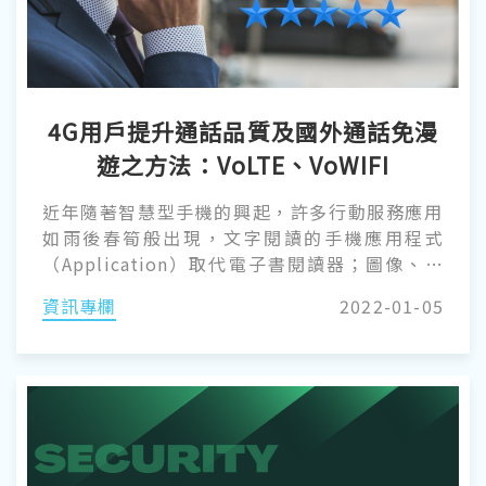
4G用戶提升通話品質及國外通話免漫
遊之方法：VoLTE、VoWIFI
近年隨著智慧型手機的興起，許多行動服務應用
如雨後春筍般出現，文字閱讀的手機應用程式
（Application）取代電子書閱讀器；圖像、相
機的手機應用程式取代數位相機、漫畫等；動畫
資訊專欄
2022-01-05
瀏覽的手機應用程式取代行動數位電視。一隻智
慧型手機的誕生，瞬間形成了許多 3C 產品的沒
落。 其中又以「通訊」方面之議題，有著突破性
的創新，微信、Line、WhatsApp…等通訊軟體
幾乎壟斷了電信業者語音通話、簡訊的通訊服
務。