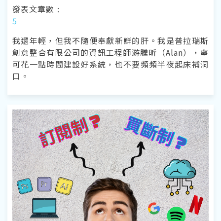
發表文章數 :
5
我還年輕，但我不隨便奉獻新鮮的肝。我是普拉瑞斯
創意整合有限公司的資訊工程師游騰昕（Alan），寧
可花一點時間建設好系統，也不要頻頻半夜起床補洞
口。