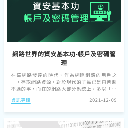
網路世界的資安基本功-帳戶及密碼管
理
在這網路發達的時代，作為網際網路的用戶之
一，存取網路資源，對於現代的子民已是再普遍
不過的事，而在的網路大部分系統上，多以「帳
戶」作為使用身分表示，如微軟的 Windows 作
資訊專欄
2021-12-09
業系統近期已整合微軟帳戶登入以使用個人電
腦、 Google 帳戶來使用 Gmail、協同作業等服
務、論壇或 Youtube 發表及留言等功能，都必
須有該系統的帳戶及密碼。擁有帳戶，等同擁有