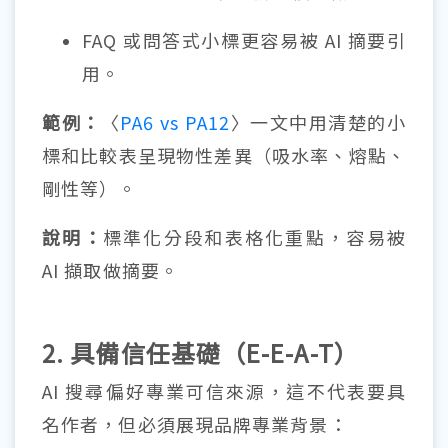
FAQ 或問答式小標更容易被 AI 摘要引
用。
範例：
〈
PA6 vs PA12
〉一文中用清楚的小
標和比較表呈現物性差異（吸水率、熔點、
剛性等）。
說明：
標準化分段和表格化重點，容易被
AI 擷取做摘要。
2. 具備信任基礎（E-E-A-T）
AI 搜尋偏好專業可信來源，這不代表要具
名作者，但必須展現品牌專業背景：