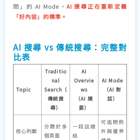
問」的 AI Mode，
AI 搜尋正在重新定義
「好內容」的標準。
AI 搜尋 vs 傳統搜尋：完整對
比表
Traditio
AI
nal
Overvie
AI Mode
Topic
Search（
ws
（AI 對
傳統搜
（AI 摘
話）
尋）
要）
可追問例
分散於多
一段話總
核心判斷
外與邊界
個頁面
結
條件