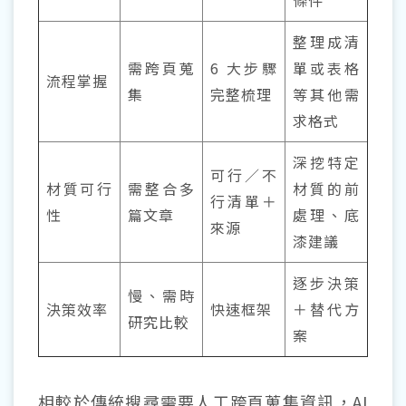
整理成清
需跨頁蒐
6 大步驟
單或表格
流程掌握
集
完整梳理
等其他需
求格式
深挖特定
可行／不
材質可行
需整合多
材質的前
行清單＋
性
篇文章
處理、底
來源
漆建議
逐步決策
慢、需時
決策效率
快速框架
＋替代方
研究比較
案
相較於傳統搜尋需要人工跨頁蒐集資訊，AI