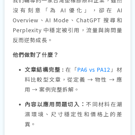
沒有刻意「為 AI 優化」，卻在 AI
Overview、AI Mode、ChatGPT 搜尋和
Perplexity 中穩定被引用，流量與詢問量
反而逆勢成長。
他們做對了什麼？
文章結構完整 :
在「
PA6 vs PA12
」材
料比較型文章，從定義 → 物性 → 應
用 → 案例完整拆解。
內容以應用問題切入：
不同材料在潮
濕環境、尺寸穩定性和價格上的差
異。